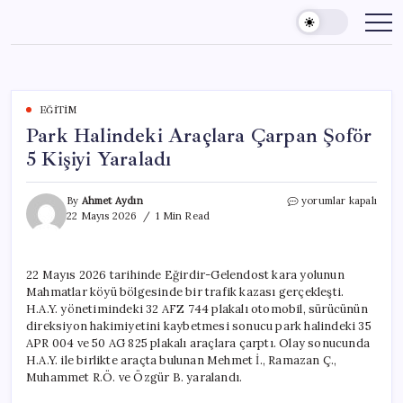
Skip
to
content
EĞITIM
Park Halindeki Araçlara Çarpan Şoför
5 Kişiyi Yaraladı
Park
By
Ahmet Aydın
yorumlar kapalı
Halindeki
22 Mayıs 2026
1 Min Read
Araçlara
Çarpan
Şoför
22 Mayıs 2026 tarihinde Eğirdir-Gelendost kara yolunun
5
Mahmatlar köyü bölgesinde bir trafik kazası gerçekleşti.
Kişiyi
Yaraladı
H.A.Y. yönetimindeki 32 AFZ 744 plakalı otomobil, sürücünün
için
direksiyon hakimiyetini kaybetmesi sonucu park halindeki 35
APR 004 ve 50 AG 825 plakalı araçlara çarptı. Olay sonucunda
H.A.Y. ile birlikte araçta bulunan Mehmet İ., Ramazan Ç.,
Muhammet R.Ö. ve Özgür B. yaralandı.