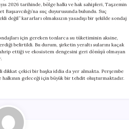
Yasal
yıs 2026 tarihinde, bölge halkı ve hak sahipleri, Taşzemin
Süreçler
yet Başsavcılığı’na suç duyurusunda bulundu. Suç
için
li değil” kararları olmaksızın yasadışı bir şekilde sondaj
ndajları için gereken tonlarca su tüketiminin aksine,
diği belirtildi. Bu durum, şirketin yeraltı sularını kaçak
 tahrip ettiği ve ekosistem dengesini geri dönüşü olmayan
.
i dikkat çekici bir başka iddia da yer almakta. Perşembe
e halkının geleceği için büyük bir tehdit oluşturmaktadır.