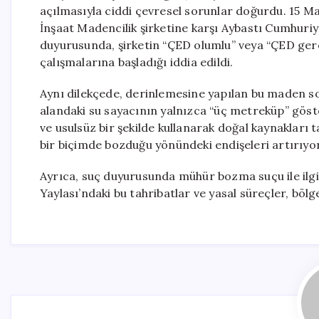
açılmasıyla ciddi çevresel sorunlar doğurdu. 15 Ma
İnşaat Madencilik şirketine karşı Aybastı Cumhuri
duyurusunda, şirketin “ÇED olumlu” veya “ÇED gerek
çalışmalarına başladığı iddia edildi.
Aynı dilekçede, derinlemesine yapılan bu maden so
alandaki su sayacının yalnızca “üç metreküp” göster
ve usulsüz bir şekilde kullanarak doğal kaynakları
bir biçimde bozduğu yönündeki endişeleri artırıyor
Ayrıca, suç duyurusunda mühür bozma suçu ile ilgil
Yaylası’ndaki bu tahribatlar ve yasal süreçler, bölg