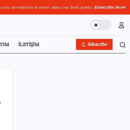
o our newsletter & never miss our best posts.
Subscribe Now!
TIM
İLETİŞİM
Subscribe
ı
SON YAZILAR
YENİ Parti Arguvan ilçe örgütü kuruldu, ilk
üyeler Belediye Başkanı Ersoy Eren ve