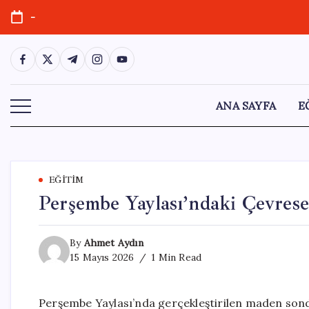
Skip
-
to
content
https://www.facebook.com/
https://twitter.com/
https://t.me/
https://www.instagram.com/
https://youtube.com/
ANA SAYFA
E
EĞITIM
Perşembe Yaylası’ndaki Çevresel
By
Ahmet Aydın
15 Mayıs 2026
1 Min Read
Perşembe Yaylası’nda gerçekleştirilen maden sondaj