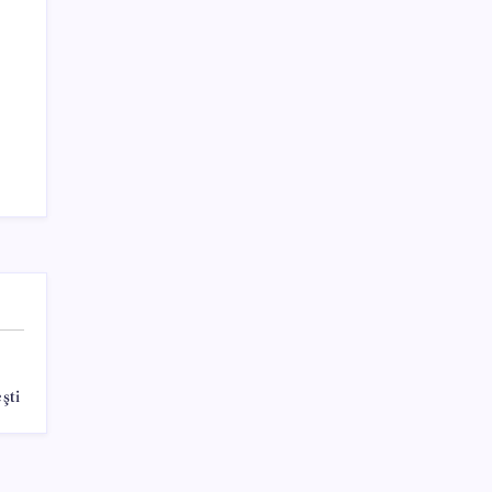
sürecini başlattı
Sayaç
Kategoriler
Eğitim
Ekonomi
Haber
Sağlık
şti
Teknoloji