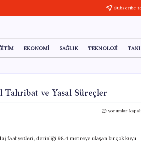
Subscribe t
ĞİTİM
EKONOMİ
SAĞLIK
TEKNOLOJİ
TANI
 Tahribat ve Yasal Süreçler
Perşembe
yorumlar kapal
Yaylası’ndaki
Çevresel
Tahribat
ve
 faaliyetleri, derinliği 98.4 metreye ulaşan birçok kuyu