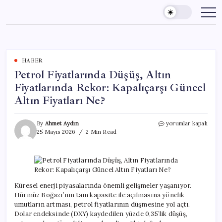
Skip
to
content
HABER
Petrol Fiyatlarında Düşüş, Altın
Fiyatlarında Rekor: Kapalıçarşı Güncel
Altın Fiyatları Ne?
Petrol
By
Ahmet Aydın
yorumlar kapalı
Fiyatlarında
25 Mayıs 2026
2 Min Read
Düşüş,
Altın
Fiyatlarında
Rekor:
Kapalıçarşı
Güncel
Küresel enerji piyasalarında önemli gelişmeler yaşanıyor.
Altın
Hürmüz Boğazı’nın tam kapasite ile açılmasına yönelik
Fiyatları
umutların artması, petrol fiyatlarının düşmesine yol açtı.
Ne?
Dolar endeksinde (DXY) kaydedilen yüzde 0,35’lik düşüş,
için