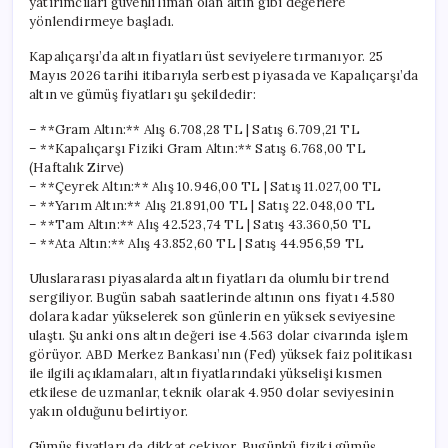
yatırımcıları güvenli liman olan altın gibi değerlere
yönlendirmeye başladı.
Kapalıçarşı’da altın fiyatları üst seviyelere tırmanıyor. 25
Mayıs 2026 tarihi itibarıyla serbest piyasada ve Kapalıçarşı’da
altın ve gümüş fiyatları şu şekildedir:
– **Gram Altın:** Alış 6.708,28 TL | Satış 6.709,21 TL
– **Kapalıçarşı Fiziki Gram Altın:** Satış 6.768,00 TL
(Haftalık Zirve)
– **Çeyrek Altın:** Alış 10.946,00 TL | Satış 11.027,00 TL
– **Yarım Altın:** Alış 21.891,00 TL | Satış 22.048,00 TL
– **Tam Altın:** Alış 42.523,74 TL | Satış 43.360,50 TL
– **Ata Altın:** Alış 43.852,60 TL | Satış 44.956,59 TL
Uluslararası piyasalarda altın fiyatları da olumlu bir trend
sergiliyor. Bugün sabah saatlerinde altının ons fiyatı 4.580
dolara kadar yükselerek son günlerin en yüksek seviyesine
ulaştı. Şu anki ons altın değeri ise 4.563 dolar civarında işlem
görüyor. ABD Merkez Bankası’nın (Fed) yüksek faiz politikası
ile ilgili açıklamaları, altın fiyatlarındaki yükselişi kısmen
etkilese de uzmanlar, teknik olarak 4.950 dolar seviyesinin
yakın olduğunu belirtiyor.
Gümüş fiyatları da dikkat çekiyor. Bugünkü fiziki gümüş