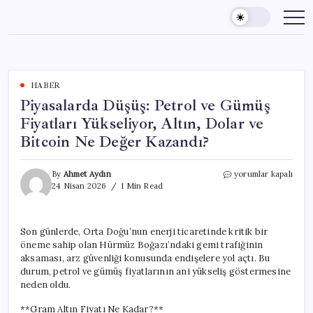
Skip
to
content
HABER
Piyasalarda Düşüş: Petrol ve Gümüş
Fiyatları Yükseliyor, Altın, Dolar ve
Bitcoin Ne Değer Kazandı?
Piyasalarda
By
Ahmet Aydın
yorumlar kapalı
Düşüş:
24 Nisan 2026
1 Min Read
Petrol
ve
Gümüş
Son günlerde, Orta Doğu’nun enerji ticaretinde kritik bir
Fiyatları
öneme sahip olan Hürmüz Boğazı’ndaki gemi trafiğinin
Yükseliyor,
Altın,
aksaması, arz güvenliği konusunda endişelere yol açtı. Bu
Dolar
durum, petrol ve gümüş fiyatlarının ani yükseliş göstermesine
ve
neden oldu.
Bitcoin
Ne
**Gram Altın Fiyatı Ne Kadar?**