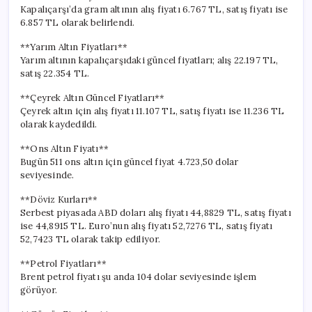
Değer
Kapalıçarşı’da gram altının alış fiyatı 6.767 TL, satış fiyatı ise
Kazandı?
6.857 TL olarak belirlendi.
için
**Yarım Altın Fiyatları**
Yarım altının kapalıçarşıdaki güncel fiyatları; alış 22.197 TL,
satış 22.354 TL.
**Çeyrek Altın Güncel Fiyatları**
Çeyrek altın için alış fiyatı 11.107 TL, satış fiyatı ise 11.236 TL
olarak kaydedildi.
**Ons Altın Fiyatı**
Bugün 511 ons altın için güncel fiyat 4.723,50 dolar
seviyesinde.
**Döviz Kurları**
Serbest piyasada ABD doları alış fiyatı 44,8829 TL, satış fiyatı
ise 44,8915 TL. Euro’nun alış fiyatı 52,7276 TL, satış fiyatı
52,7423 TL olarak takip ediliyor.
**Petrol Fiyatları**
Brent petrol fiyatı şu anda 104 dolar seviyesinde işlem
görüyor.