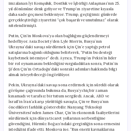
imzalanan İyi Komşuluk, Dostluk ve İşbirliği Anlaşması’nın 25.
yıl dönümüne denk geliyor ve Trump’ın ziyaretine kıyasla
daha sade geçmesi bekleniyor. Trump, geçtiğimiz günlerde
gerçekleştirdiği ziyaretini “çok başarılı ve unutulmaz” olarak
nitelendirmişti.
Putin, Çin’in Moskova’ya olan bağlılığını güçlendirmeyi
hedefliyor. Asia Society’den Lyle Morris, Rusya’nın
Ukrayna’daki savaşı sürdürmek için Çin’e yaptığı petrol
satışlarına bağımlı olduğunu belirterek, “Putin bu desteği
kaybetmek istemiyor” dedi. Ayrıca, Trump’ın Pekin’in lider
bir rol oynamasını beklediğini vurguladıktan sonra, Putin’in
Şi’den Çin’in Ortadoğu’daki sonraki adımları hakkında bilgi
almak isteyebileceği öngörülüyor.
Pekin, Ukrayna’daki savaşı sona erdirmek için sürekli olarak
görüşme çağrısında bulunsa da, Rusya’yı hiçbir zaman
kınamadı ve tarafsız bir tutum sergiledi. Ancak, ABD ve
İsrail’in İran’a karşı yürüttüğü savaşta, Çin ve Rusya’nın
öncelikleri farklılık gösterebilir. Nanyang Teknoloji
Üniversitesi’nden James Char, Çin’in ekonomik faaliyetlerini
sürdürmek için dünya ticaret yollarının serbestliğine
güvendiğini, Hürmüz Boğazı’ndaki gerginliğin sona ermesini
istediğini ifade etti. Moskova ise, “Rus enerji kaynaklarına