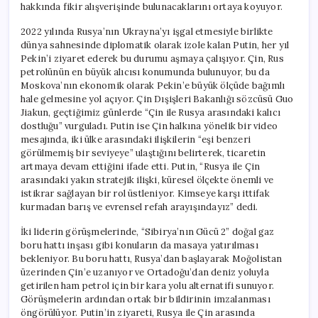
hakkında fikir alışverişinde bulunacaklarını ortaya koyuyor.
2022 yılında Rusya’nın Ukrayna’yı işgal etmesiyle birlikte
dünya sahnesinde diplomatik olarak izole kalan Putin, her yıl
Pekin’i ziyaret ederek bu durumu aşmaya çalışıyor. Çin, Rus
petrolünün en büyük alıcısı konumunda bulunuyor, bu da
Moskova’nın ekonomik olarak Pekin’e büyük ölçüde bağımlı
hale gelmesine yol açıyor. Çin Dışişleri Bakanlığı sözcüsü Guo
Jiakun, geçtiğimiz günlerde “Çin ile Rusya arasındaki kalıcı
dostluğu” vurguladı. Putin ise Çin halkına yönelik bir video
mesajında, iki ülke arasındaki ilişkilerin “eşi benzeri
görülmemiş bir seviyeye” ulaştığını belirterek, ticaretin
artmaya devam ettiğini ifade etti. Putin, “Rusya ile Çin
arasındaki yakın stratejik ilişki, küresel ölçekte önemli ve
istikrar sağlayan bir rol üstleniyor. Kimseye karşı ittifak
kurmadan barış ve evrensel refah arayışındayız” dedi.
İki liderin görüşmelerinde, “Sibirya’nın Gücü 2” doğal gaz
boru hattı inşası gibi konuların da masaya yatırılması
bekleniyor. Bu boru hattı, Rusya’dan başlayarak Moğolistan
üzerinden Çin’e uzanıyor ve Ortadoğu’dan deniz yoluyla
getirilen ham petrol için bir kara yolu alternatifi sunuyor.
Görüşmelerin ardından ortak bir bildirinin imzalanması
öngörülüyor. Putin’in ziyareti, Rusya ile Çin arasında