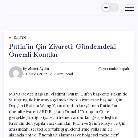
Skip
to
content
EĞITIM
Putin’in Çin Ziyareti: Gündemdeki
Önemli Konular
Putin’in
By
Ahmet Aydın
yorumlar kapalı
Çin
20 Mayıs 2026
2 Min Read
Ziyareti:
Gündemdeki
Önemli
Rusya Devlet Başkanı Vladimir Putin, Çin’in başkenti Pekin’de
Konular
Şi Jinping ile bir araya gelmek üzere ziyaretine başladı. Çin
için
Dışişleri Bakanı Wang Yi tarafından karşılanan Putin, bu
önemli ziyareti ABD Başkanı Donald Trump’ın Çin’e
gerçekleştirdiği ziyaretin hemen ardından gerçekleştirdi.
Kremlin’den yapılan açıklamalar, Putin ve Şi’nin Rusya ile Çin
arasındaki stratejik ortaklığı güçlendirme yollarını ele
alacaklarını ve “önemli uluslararası ve bölgesel meseleler”