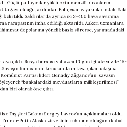
ı. Güçlü patlayıcılar yüklü orta menzilli dronların
t tugayı olduğu, ardından Bahçesaray yakınlarındaki Saki
 belirtildi. Saldırılarda ayrıca iki S-400 hava savunma
unma rampasının imha edildiği aktarıldı. Askeri uzmanlara
ühimmat depolarına yönelik baskı sürerse, yarımadadaki
rtaya çıktı. Rusya borsası yalnızca 10 gün içinde yüzde 15-
di.Savaşın finansmanı konusunda ortaya çıkan sıkışma,
a Komünist Partisi lideri Genadiy Züganov’un, savaşın
öyleyerek “bankalardaki mevduatların millileştirilmesi”
an biri olarak öne çıktı.
 ise Dışişleri Bakanı Sergey Lavrov’un açıklamaları oldu.
 Trump-Putin Alaska zirvesinin ruhunun öldüğünü kabul