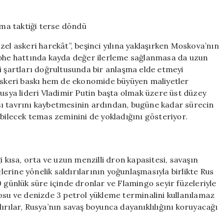
onurlu
cıkıs
arıyor…
Yıpratma
özel askeri harekât”, beşinci yılına yaklaşırken Moskova’nın
taktiği
ephe hattında kayda değer ilerleme sağlanmasa da uzun
terse
i şartları doğrultusunda bir anlaşma elde etmeyi
döndü
için
skeri baskı hem de ekonomide büyüyen maliyetler
Rusya lideri Vladimir Putin başta olmak üzere üst düzey
sı tavrını kaybetmesinin ardından, bugüne kadar sürecin
abilecek temas zeminini de yokladığını gösteriyor.
i kısa, orta ve uzun menzilli dron kapasitesi, savaşın
çlerine yönelik saldırılarının yoğunlaşmasıyla birlikte Rus
0 günlük süre içinde dronlar ve Flamingo seyir füzeleriyle
osu ve denizde 3 petrol yükleme terminalini kullanılamaz
ldırılar, Rusya’nın savaş boyunca dayanıklılığını koruyacağı