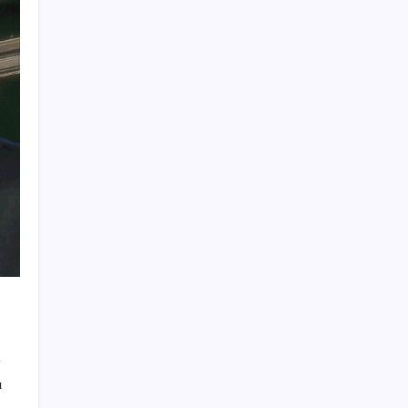
meclis üyeleri oldu
5.1 milyon emekliye 3552 TL fark ödemesi
Son Dakika… Özgür Özel ve Veli Ağbaba
hakkında fezleke düzenlendi: Adalet
Bakanlığı’na gönderildi!
Astronot caretta’yla Akdeniz’den uzaya
Orhan Çerkez kimdir? Çekmeköy Belediye
Başkanı Orhan Çerkez kaç yaşında, nereli?
Altında rüzgar tersine mi dönüyor?
Butlan CHP’sinin İzmir İl Başkanı AKP’yi
aratmadı: ‘Ayrılanlar elitler’
‘İcra gelecek’ diyerek aradıkları kişileri
dolandırdılar: Şebeke üyeleri yakalandı
Ayvalık’ta orman yangı: Ekiplerin
müdahalesi sürüyor
ı
BP, Kuzey Denizi işlerinin olası satış