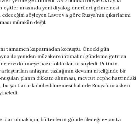
 sözler yerine getirilmedi. ABD bundan böyle Ukrayna
an eşitler arasında yeni diyalog önerileri gelmemesi
edeceğini söyleyen Lavrov’a göre Rusya’nın çıkarlarını
lması mümkün değil.
ısını tamamen kapatmadan konuştu. Önceki gün
yna ile yeniden müzakere ihtimalini gündeme getiren
üşmelere dönmeye hazır olduklarını söyledi. Putin’in
rarlaştırılan anlaşma taslağının devamı niteliğinde bir
onuşulan planın dikkate alınması, mevcut cephe hattındak
, bu şartların kabul edilmemesi halinde Rusya’nın askeri
yineledi.
rdar olmak için, bültenlerin gönderileceği e-posta