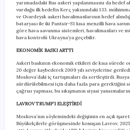
yarımadadaki Rus askeri yapılanmasını da hedef ald
vurduğu ilk hedefin Kerç yakınındaki 133. mühimma
ve Gvardeysk askeri havalimanlarının hedef alındığı
bataryası ile iki Pantsir-S1 kısa menzilli hava sav
göre hava savunma sistemleri, havalimanları ve m
hava kontrolü Ukrayna’ya geçebilir.
EKONOMİK BASKI ARTTI
Askeri baskının ekonomik etkileri de kısa sürede o
20 değer kaybederek 2009 yılı seviyelerine gerile
Moskova’daki iç tartışmaları da sertleştirdi. Rusy
sürdürülebilmesi için daha fazla para gerektiğini s
çağrısı yapması, bu sıkışmanın siyasi yansımalarınd
LAVROV TRUMP’I ELEŞTİRDİ
Moskova’nın söylemindeki değişimin en açık işareti
Büyükelçilerle görüşmesinde konuşan Lavrov, 2025