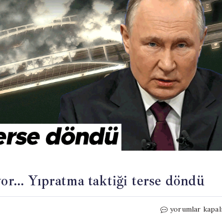
yor… Yıpratma taktiği terse döndü
Rusya
yorumlar kapal
savaştan