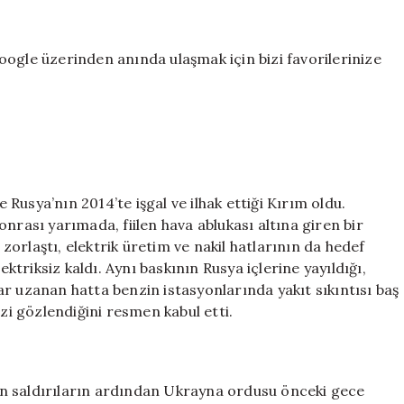
ogle üzerinden anında ulaşmak için bizi favorilerinize
e Rusya’nın 2014’te işgal ve ilhak ettiği Kırım oldu.
nrası yarımada, fiilen hava ablukası altına giren bir
orlaştı, elektrik üretim ve nakil hatlarının da hedef
riksiz kaldı. Aynı baskının Rusya içlerine yayıldığı,
r uzanan hatta benzin istasyonlarında yakıt sıkıntısı baş
izi gözlendiğini resmen kabul etti.
eden saldırıların ardından Ukrayna ordusu önceki gece