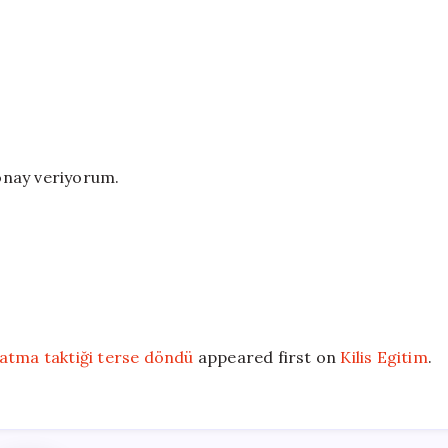
onay veriyorum.
ratma taktiği terse döndü
appeared first on
Kilis Egitim
.