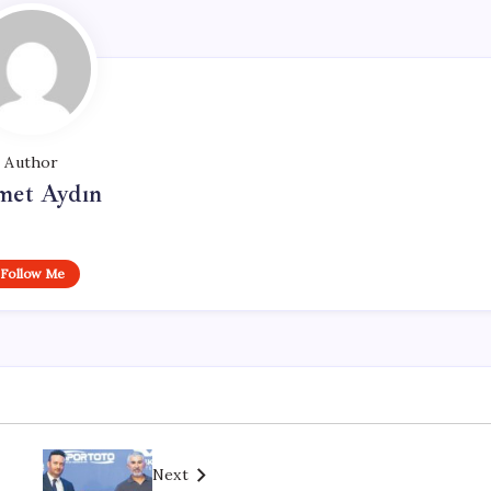
Author
et Aydın
Follow Me
Next