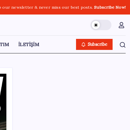
o our newsletter & never miss our best posts.
Subscribe Now!
TIM
İLETİŞİM
Subscribe
SON YAZILAR
YENİ Parti Arguvan ilçe örgütü kuruldu, ilk
üyeler Belediye Başkanı Ersoy Eren ve