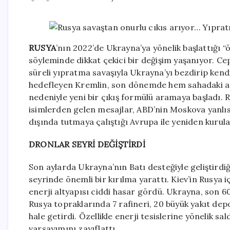
R
USYA
’nın 2022’de Ukrayna’ya yönelik başlattığı “
söyleminde dikkat çekici bir değişim yaşanıyor. C
süreli yıpratma savaşıyla Ukrayna’yı bezdirip kend
hedefleyen Kremlin, son dönemde hem sahadaki a
nedeniyle yeni bir çıkış formülü aramaya başladı. 
isimlerden gelen mesajlar, ABD’nin Moskova yanlı
dışında tutmaya çalıştığı Avrupa ile yeniden kurul
DRONLAR SEYRİ DEĞİŞTİRDİ
Son aylarda Ukrayna’nın Batı desteğiyle geliştirdiğ
seyrinde önemli bir kırılma yarattı. Kiev’in Rusya i
enerji altyapısı ciddi hasar gördü. Ukrayna, son 6
Rusya topraklarında 7 rafineri, 20 büyük yakıt dep
hale getirdi. Özellikle enerji tesislerine yönelik sa
varsayımını zayıflattı.