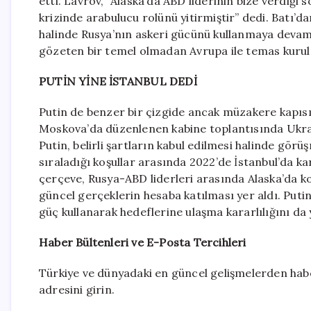
etti. Lavrov, “Alaska’da ABD liderinin bize verdiği
krizinde arabulucu rolünü yitirmiştir” dedi. Batı’d
halinde Rusya’nın askeri gücünü kullanmaya devam 
gözeten bir temel olmadan Avrupa ile temas kuru
PUTİN YİNE İSTANBUL DEDİ
Putin de benzer bir çizgide ancak müzakere kap
Moskova’da düzenlenen kabine toplantısında Ukra
Putin, belirli şartların kabul edilmesi halinde gör
sıraladığı koşullar arasında 2022’de İstanbul’da ka
çerçeve, Rusya-ABD liderleri arasında Alaska’da k
güncel gerçeklerin hesaba katılması yer aldı. Putin
güç kullanarak hedeflerine ulaşma kararlılığını da 
Haber Bültenleri ve E-Posta Tercihleri
Türkiye ve dünyadaki en güncel gelişmelerden habe
adresini girin.