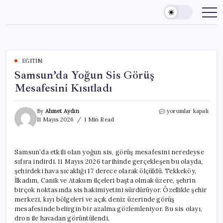
Skip
to
content
EĞITIM
Samsun’da Yoğun Sis Görüş
Mesafesini Kısıtladı
Samsun’da
By
Ahmet Aydın
yorumlar kapalı
Yoğun
11 Mayıs 2026
1 Min Read
Sis
Görüş
Mesafesini
Samsun’da etkili olan yoğun sis, görüş mesafesini neredeyse
Kısıtladı
sıfıra indirdi. 11 Mayıs 2026 tarihinde gerçekleşen bu olayda,
için
şehirdeki hava sıcaklığı 17 derece olarak ölçüldü. Tekkeköy,
İlkadım, Canik ve Atakum ilçeleri başta olmak üzere, şehrin
birçok noktasında sis hakimiyetini sürdürüyor. Özellikle şehir
merkezi, kıyı bölgeleri ve açık deniz üzerinde görüş
mesafesinde belirgin bir azalma gözlemleniyor. Bu sis olayı,
dron ile havadan görüntülendi.