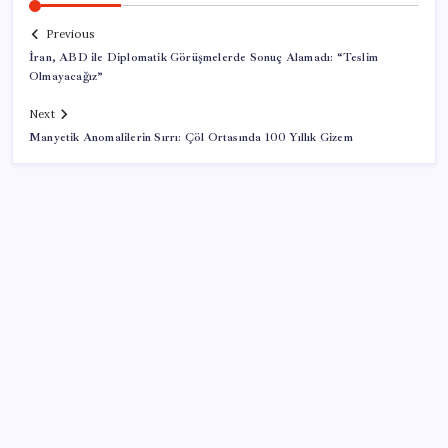
Previous
İran, ABD ile Diplomatik Görüşmelerde Sonuç Alamadı: “Teslim
Olmayacağız”
Next
Manyetik Anomalilerin Sırrı: Çöl Ortasında 100 Yıllık Gizem
SON YAZILAR
AB ambalaj kısıtlaması için düğmeye bastı
Pezeşkiyan: Teslim olmaya zorlanırsak savaşırız,