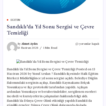
EĞITIM
Sandıklı’da Yıl Sonu Sergisi ve Çevre
Temizliği
Sandıklı’da
By
Ahmet Aydın
yorumlar kapalı
Yıl
13 Haziran 2026
1 Min Read
Sonu
Sergisi
ve
Çevre
Temizliği
Sandıklı’da Yıl Sonu Sergisi ve Çevre Temizliği Posted on 13
için
Haziran 2026 by Yusuf Arslan ? Sandıklı ilçesinde Halk Eğitim
Merkezi Müdürlüğünce yıl sonu sergisi açıldı. Belediye Düğün
Salonundaki serginin açılışı, Sandıklı Kaymakamı Selçuk
Yosunkaya ve ilçe protokolü tarafından yapıldı. Açılışın
ardından Yosunkaya ve beraberindekiler, sergilenen eserleri
inceledi ve kursiyerlerin çalışmaları hakkında bilgi aldı.
Sandıklı’da Dünya Çevre Günü etkinliği yapıldı Sandıklı’da
gönüllü gençler, Dünya Çevre Günü dolayısıyla doğada