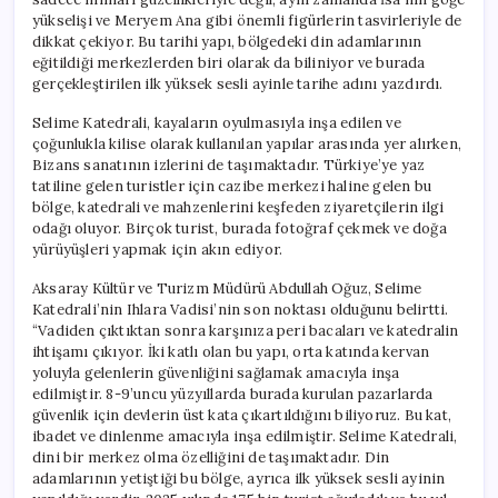
yükselişi ve Meryem Ana gibi önemli figürlerin tasvirleriyle de
dikkat çekiyor. Bu tarihi yapı, bölgedeki din adamlarının
eğitildiği merkezlerden biri olarak da biliniyor ve burada
gerçekleştirilen ilk yüksek sesli ayinle tarihe adını yazdırdı.
Selime Katedrali, kayaların oyulmasıyla inşa edilen ve
çoğunlukla kilise olarak kullanılan yapılar arasında yer alırken,
Bizans sanatının izlerini de taşımaktadır. Türkiye’ye yaz
tatiline gelen turistler için cazibe merkezi haline gelen bu
bölge, katedrali ve mahzenlerini keşfeden ziyaretçilerin ilgi
odağı oluyor. Birçok turist, burada fotoğraf çekmek ve doğa
yürüyüşleri yapmak için akın ediyor.
Aksaray Kültür ve Turizm Müdürü Abdullah Oğuz, Selime
Katedrali’nin Ihlara Vadisi’nin son noktası olduğunu belirtti.
“Vadiden çıktıktan sonra karşınıza peri bacaları ve katedralin
ihtişamı çıkıyor. İki katlı olan bu yapı, orta katında kervan
yoluyla gelenlerin güvenliğini sağlamak amacıyla inşa
edilmiştir. 8-9’uncu yüzyıllarda burada kurulan pazarlarda
güvenlik için devlerin üst kata çıkartıldığını biliyoruz. Bu kat,
ibadet ve dinlenme amacıyla inşa edilmiştir. Selime Katedrali,
dini bir merkez olma özelliğini de taşımaktadır. Din
adamlarının yetiştiği bu bölge, ayrıca ilk yüksek sesli ayinin