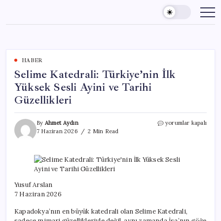
Skip
to
content
HABER
Selime Katedrali: Türkiye’nin İlk
Yüksek Sesli Ayini ve Tarihi
Güzellikleri
Selime
By
Ahmet Aydın
yorumlar kapalı
Katedrali:
7 Haziran 2026
2 Min Read
Türkiye’nin
İlk
Yüksek
Sesli
Ayini
ve
Yusuf Arslan
Tarihi
7 Haziran 2026
Güzellikleri
için
Kapadokya’nın en büyük katedrali olan Selime Katedrali,
sadece mimari güzellikleriyle değil, aynı zamanda İsa’nın göğe