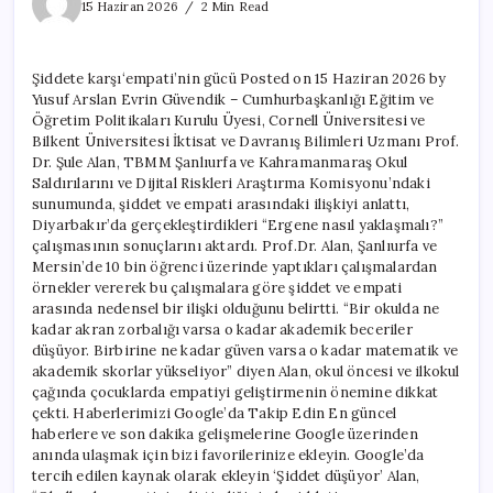
karşı‘empati’nin
15 Haziran 2026
2 Min Read
gücü
için
Şiddete karşı‘empati’nin gücü Posted on 15 Haziran 2026 by
Yusuf Arslan Evrin Güvendik – Cumhurbaşkanlığı Eğitim ve
Öğretim Politikaları Kurulu Üyesi, Cornell Üniversitesi ve
Bilkent Üniversitesi İktisat ve Davranış Bilimleri Uzmanı Prof.
Dr. Şule Alan, TBMM Şanlıurfa ve Kahramanmaraş Okul
Saldırılarını ve Dijital Riskleri Araştırma Komisyonu’ndaki
sunumunda, şiddet ve empati arasındaki ilişkiyi anlattı,
Diyarbakır’da gerçekleştirdikleri “Ergene nasıl yaklaşmalı?”
çalışmasının sonuçlarını aktardı. Prof.Dr. Alan, Şanlıurfa ve
Mersin’de 10 bin öğrenci üzerinde yaptıkları çalışmalardan
örnekler vererek bu çalışmalara göre şiddet ve empati
arasında nedensel bir ilişki olduğunu belirtti. “Bir okulda ne
kadar akran zorbalığı varsa o kadar akademik beceriler
düşüyor. Birbirine ne kadar güven varsa o kadar matematik ve
akademik skorlar yükseliyor” diyen Alan, okul öncesi ve ilkokul
çağında çocuklarda empatiyi geliştirmenin önemine dikkat
çekti. Haberlerimizi Google’da Takip Edin En güncel
haberlere ve son dakika gelişmelerine Google üzerinden
anında ulaşmak için bizi favorilerinize ekleyin. Google’da
tercih edilen kaynak olarak ekleyin ‘Şiddet düşüyor’ Alan,