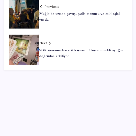
Previous
Muğla’da uzman çavuş, polis memuru ve eski eşini
vurdu
Next
SGK uzmanından kritik uyarı: O kural emekli aylığını
doğrudan etkiliyor
SON YAZILAR