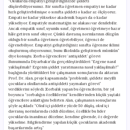
“Okullarda empatiyi geliştirdiğinizde şiddeti
düşürebiliyorsunuz. Bir sınıfta öğretmen empatiyi ne kadar
hızlı geliştirebilmişse o sınıfta şiddeti o kadar az ölçüyoruz.
Empati ne kadar yüksekse akademik başarı da o kadar
yükseliyor. Empatiyle matematiğin ne alakası var denilebilir.
Ancak empatik sınıf, uyumlu sınıf, öğretmeni öğretmeye hazır
hâle getiren sınıf oluyor. Çünkü davranış normlarının düzgün
olduğu bir sınıfta öğretmen öğretebiliyor, öğrenci de
öğrenebiliyor. Empatiyi geliştirdiğiniz sınıfta öğrenme iklimi
oluşturmuş oluyorsunuz, bunu ilkokulda geliştirmek mümkün”
diye konuştu. Zorba öğrencilere ‘antişiddet’ görevi
Sunumunda Diyarbakır’da gerçekleştirdikleri “Ergene nasıl
yaklaşılmalı? Ergenin şiddet yaratmasına nasıl yaklaşılmalı?”
başlığında yürüttükleri bir çalışmanın sonuçlarını da aktaran
Prof. Dr. Alan, proje kapsamında “problemli, şiddete meyilli
çocuklara okullarında antişiddeti yaymaları görevi”
verdiklerini söyledi. Zorbalık yapan bu öğrencilerin, bir yıl
boyunca “zorbalığın özelliklerini” kendilerinden küçük yaştaki
öğrencilere anlattığını belirten Alan, çalışmanın sonuçlarını
şöyle açıkladı: “Okul içi şiddette yüzde 50 düşüş, okul içi
davranış normlarında ciddi düzelme, özellikle bu lider
çocuklarda inanılmaz düzelme, kendine güvende, öz değerde
yükselme. Bilgilendirme yapılan küçük çocukların akademik
başarılarında artış.”