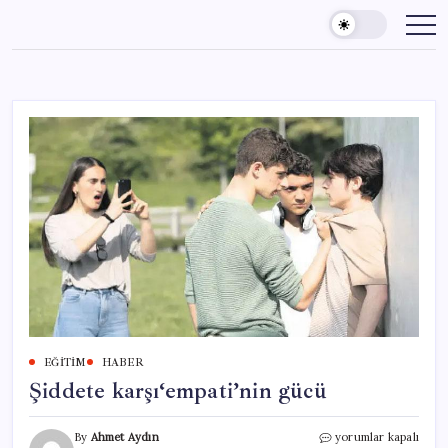
Skip
to
content
EĞITIM
HABER
Şiddete karşı‘empati’nin gücü
Şiddete
By
Ahmet Aydın
yorumlar kapalı