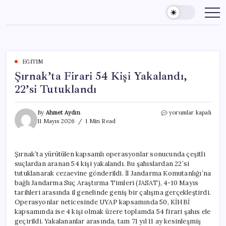
Skip
to
content
EĞITIM
Şırnak’ta Firari 54 Kişi Yakalandı,
22’si Tutuklandı
Şırnak’ta
By
Ahmet Aydın
yorumlar kapalı
Firari
11 Mayıs 2026
1 Min Read
54
Kişi
Yakalandı,
Şırnak’ta yürütülen kapsamlı operasyonlar sonucunda çeşitli
22’si
suçlardan aranan 54 kişi yakalandı. Bu şahıslardan 22’si
Tutuklandı
için
tutuklanarak cezaevine gönderildi. İl Jandarma Komutanlığı’na
bağlı Jandarma Suç Araştırma Timleri (JASAT), 4-10 Mayıs
tarihleri arasında il genelinde geniş bir çalışma gerçekleştirdi.
Operasyonlar neticesinde UYAP kapsamında 50, KİHBİ
kapsamında ise 4 kişi olmak üzere toplamda 54 firari şahıs ele
geçirildi. Yakalananlar arasında, tam 71 yıl 11 ay kesinleşmiş