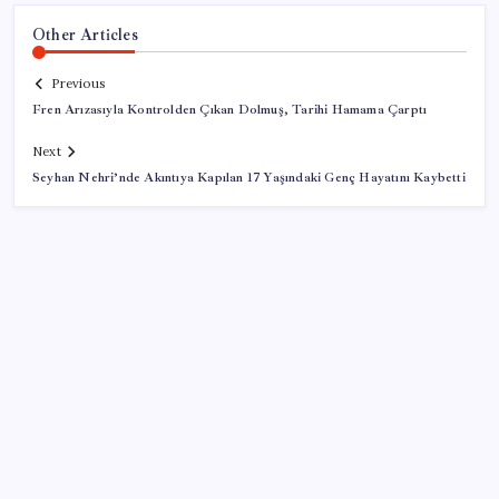
Other Articles
Previous
Fren Arızasıyla Kontrolden Çıkan Dolmuş, Tarihi Hamama Çarptı
Next
Seyhan Nehri’nde Akıntıya Kapılan 17 Yaşındaki Genç Hayatını Kaybetti
SON YAZILAR
Pezeşkiyan: Teslim olmaya zorlanırsak savaşırız,