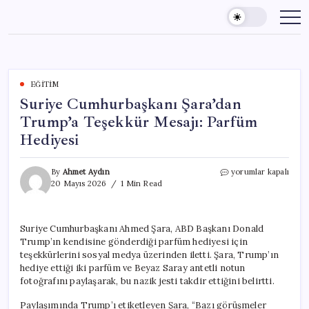
Skip
to
content
EĞITIM
Suriye Cumhurbaşkanı Şara’dan
Trump’a Teşekkür Mesajı: Parfüm
Hediyesi
Suriye
By
Ahmet Aydın
yorumlar kapalı
Cumhurbaşkanı
20 Mayıs 2026
1 Min Read
Şara’dan
Trump’a
Teşekkür
Suriye Cumhurbaşkanı Ahmed Şara, ABD Başkanı Donald
Mesajı:
Trump’ın kendisine gönderdiği parfüm hediyesi için
Parfüm
Hediyesi
teşekkürlerini sosyal medya üzerinden iletti. Şara, Trump’ın
için
hediye ettiği iki parfüm ve Beyaz Saray antetli notun
fotoğrafını paylaşarak, bu nazik jesti takdir ettiğini belirtti.
Paylaşımında Trump’ı etiketleyen Şara, “Bazı görüşmeler