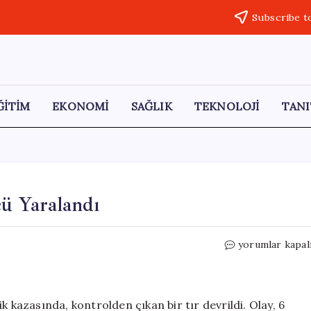
Subscribe t
ĞİTİM
EKONOMİ
SAĞLIK
TEKNOLOJİ
TANI
cü Yaralandı
Tekirdağ’da
yorumlar kapal
Tır
Devrildi,
Sürücü
Yaralandı
k kazasında, kontrolden çıkan bir tır devrildi. Olay, 6