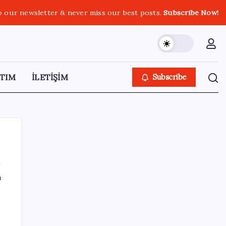
o our newsletter & never miss our best posts.
Subscribe Now!
TIM
İLETİŞİM
Subscribe
ı
SON YAZILAR
YENİ Parti Arguvan ilçe örgütü kuruldu, ilk
üyeler Belediye Başkanı Ersoy Eren ve