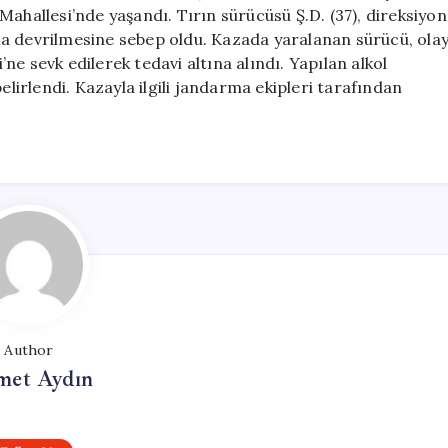
için
Mahallesi’nde yaşandı. Tırın sürücüsü Ş.D. (37), direksiyon
na devrilmesine sebep oldu. Kazada yaralanan sürücü, ola
e sevk edilerek tedavi altına alındı. Yapılan alkol
elirlendi. Kazayla ilgili jandarma ekipleri tarafından
Author
et Aydın