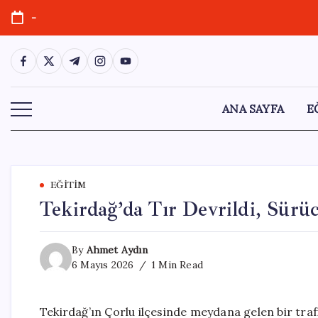
Skip
-
to
content
https://www.facebook.com/
https://twitter.com/
https://t.me/
https://www.instagram.com/
https://youtube.com/
ANA SAYFA
E
EĞITIM
Tekirdağ’da Tır Devrildi, Sürü
By
Ahmet Aydın
6 Mayıs 2026
1 Min Read
Tekirdağ’ın Çorlu ilçesinde meydana gelen bir trafi