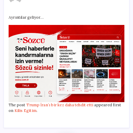
bir
kez
daha
Ayrıntılar geliyor…
tehdit
etti
için
The post
Trump İran’ı bir kez daha tehdit etti
appeared first
on
Kilis Egitim
.