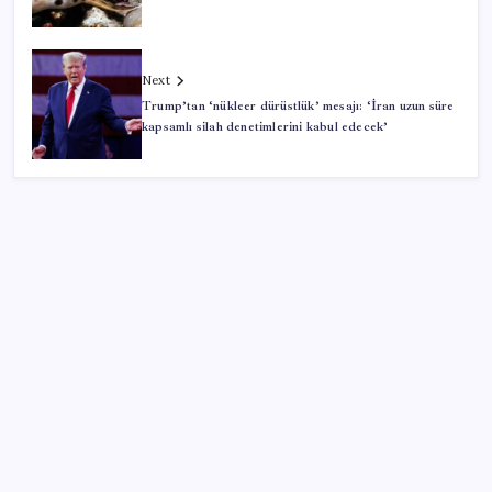
Next
Trump’tan ‘nükleer dürüstlük’ mesajı: ‘İran uzun süre
kapsamlı silah denetimlerini kabul edecek’
SON YAZILAR
Porsche yöneticisinden Volkswagen’e maliyetleri
hızla düşürme çağrısı