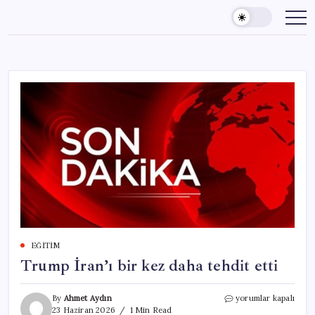
Skip
to
content
EĞITIM
Trump İran’ı bir kez daha tehdit etti
Trump
By
Ahmet Aydın
yorumlar kapalı
İran’ı
23 Haziran 2026
1 Min Read