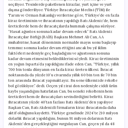
seçiliyor. Tesislerde paketlenen kirazlar, yurt içine ve yurt
dışına gönderiliyor. Türkiye İhracatçılar Meclisi (TİM) ile
Tarım ve Orman Bakanlığı verilerine göre, Türkiye’de en fazla
kiraz üretiminin ve ihracatının yapıldığı Batı Akdeniz’de, hem
üreticilerde hem de ihracatçılarda hummalı çalışma sürüyor.
“Hasat ağustos sonuna kadar devam edecek” Batı Akdeniz
İhracatçılar Birliği (BAİB) Başkanı Mehmet Ali Can, AA
muhabirine, hasat döneminin normalde mayıs sonu başlayıp
temmuz sonuna kadar devam ettiğini ancak bu yıl iklim
faktörleri nedeniyle geç başladığını ve ağustosun sonuna
kadar devam etmesini beklediklerini söyledi. Kiraz üretiminin
en yoğun Isparta’da yapıldığını ifade eden Can, “Türkiye, yıllık
700 bin tonla dünyanın en fazla kiraz üreten ülkesi. İhracat
noktasında da yüzde 10’u civarında yıllık 60 bin ton ile 70 bin
ton arasında ihracat yapmaktayız. Bu sene ülkemizde rekolte
bol gözüküyor.” dedi. Geçen yıl zirai don nedeniyle ciddi ürün
kaybı yaşandığını hatırlatan Can, bu seneki rekoltenin hem
üreticileri hem de ihracatçıları sevindirdiğini belirtti. Kiraz
ihracatının yüzde 40’tan fazlası Batı Akdeniz’den yapılıyor
Başkan Can, Batı Akdenizli firmaların kiraz ihracatında daha
aktif olduğunu kaydetti. Türkiye genelinde 2024’te 210 milyon
dolarlık ihracat yapıldığını, bunun 91 milyon dolarının Batı
Akdeniz’den gerçekleştiğini vurgulayan Can, geçen yıl da 48