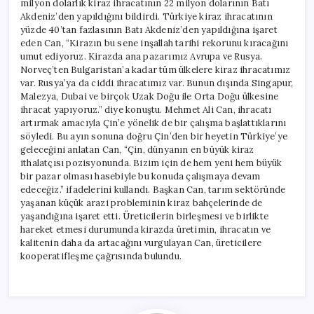
milyon dolarlık kiraz ihracatının 22 milyon dolarının Batı
Akdeniz’den yapıldığını bildirdi. Türkiye kiraz ihracatının
yüzde 40’tan fazlasının Batı Akdeniz’den yapıldığına işaret
eden Can, “Kirazın bu sene inşallah tarihi rekorunu kıracağını
umut ediyoruz. Kirazda ana pazarımız Avrupa ve Rusya.
Norveç’ten Bulgaristan’a kadar tüm ülkelere kiraz ihracatımız
var. Rusya’ya da ciddi ihracatımız var. Bunun dışında Singapur,
Malezya, Dubai ve birçok Uzak Doğu ile Orta Doğu ülkesine
ihracat yapıyoruz.” diye konuştu. Mehmet Ali Can, ihracatı
artırmak amacıyla Çin’e yönelik de bir çalışma başlattıklarını
söyledi. Bu ayın sonuna doğru Çin’den bir heyetin Türkiye’ye
geleceğini anlatan Can, “Çin, dünyanın en büyük kiraz
ithalatçısı pozisyonunda. Bizim için de hem yeni hem büyük
bir pazar olması hasebiyle bu konuda çalışmaya devam
edeceğiz.” ifadelerini kullandı. Başkan Can, tarım sektöründe
yaşanan küçük arazi probleminin kiraz bahçelerinde de
yaşandığına işaret etti. Üreticilerin birleşmesi ve birlikte
hareket etmesi durumunda kirazda üretimin, ihracatın ve
kalitenin daha da artacağını vurgulayan Can, üreticilere
kooperatifleşme çağrısında bulundu.