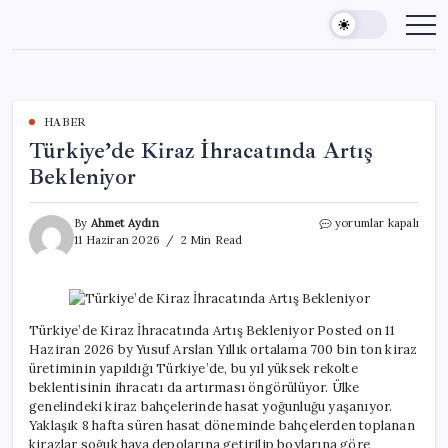
Skip
to
content
HABER
Türkiye’de Kiraz İhracatında Artış
Bekleniyor
Türkiye’de
By
Ahmet Aydın
yorumlar kapalı
Kiraz
11 Haziran 2026
2 Min Read
İhracatında
Artış
Bekleniyor
için
Türkiye’de Kiraz İhracatında Artış Bekleniyor Posted on 11
Haziran 2026 by Yusuf Arslan Yıllık ortalama 700 bin ton kiraz
üretiminin yapıldığı Türkiye’de, bu yıl yüksek rekolte
beklentisinin ihracatı da artırması öngörülüyor. Ülke
genelindeki kiraz bahçelerinde hasat yoğunluğu yaşanıyor.
Yaklaşık 8 hafta süren hasat döneminde bahçelerden toplanan
kirazlar soğuk hava depolarına getirilip boylarına göre