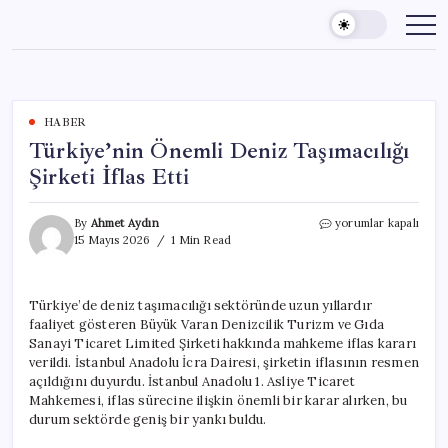
Skip
to
content
HABER
Türkiye’nin Önemli Deniz Taşımacılığı
Şirketi İflas Etti
Türkiye’nin
By
Ahmet Aydın
yorumlar kapalı
Önemli
15 Mayıs 2026
1 Min Read
Deniz
Taşımacılığı
Şirketi
Türkiye’de deniz taşımacılığı sektöründe uzun yıllardır
İflas
faaliyet gösteren Büyük Varan Denizcilik Turizm ve Gıda
Etti
için
Sanayi Ticaret Limited Şirketi hakkında mahkeme iflas kararı
verildi. İstanbul Anadolu İcra Dairesi, şirketin iflasının resmen
açıldığını duyurdu. İstanbul Anadolu 1. Asliye Ticaret
Mahkemesi, iflas sürecine ilişkin önemli bir karar alırken, bu
durum sektörde geniş bir yankı buldu.