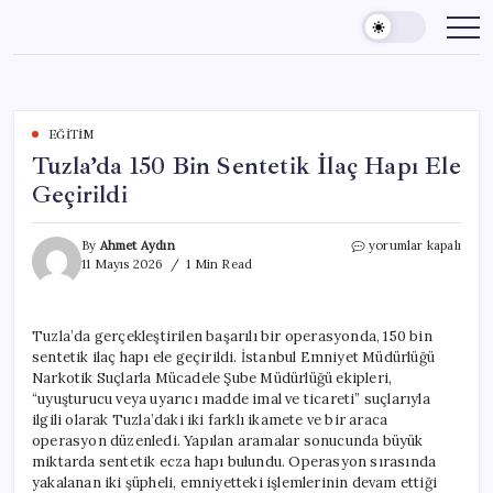
Skip
to
content
EĞITIM
Tuzla’da 150 Bin Sentetik İlaç Hapı Ele
Geçirildi
Tuzla’da
By
Ahmet Aydın
yorumlar kapalı
150
11 Mayıs 2026
1 Min Read
Bin
Sentetik
İlaç
Tuzla’da gerçekleştirilen başarılı bir operasyonda, 150 bin
Hapı
sentetik ilaç hapı ele geçirildi. İstanbul Emniyet Müdürlüğü
Ele
Geçirildi
Narkotik Suçlarla Mücadele Şube Müdürlüğü ekipleri,
için
“uyuşturucu veya uyarıcı madde imal ve ticareti” suçlarıyla
ilgili olarak Tuzla’daki iki farklı ikamete ve bir araca
operasyon düzenledi. Yapılan aramalar sonucunda büyük
miktarda sentetik ecza hapı bulundu. Operasyon sırasında
yakalanan iki şüpheli, emniyetteki işlemlerinin devam ettiği