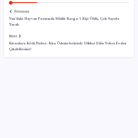
Previous
Van’daki Hayvan Pazarında Silahlı Kavga: 1 Kişi Öldü, Çok Sayıda
Yaralı
Next
Kiracılara Kötü Haber: Kira Ödemelerinizde Dikkat Edin Yoksa Evden
Çıkabilirsiniz!
SON YAZILAR
YENİ Parti Arguvan ilçe örgütü kuruldu, ilk üyeler