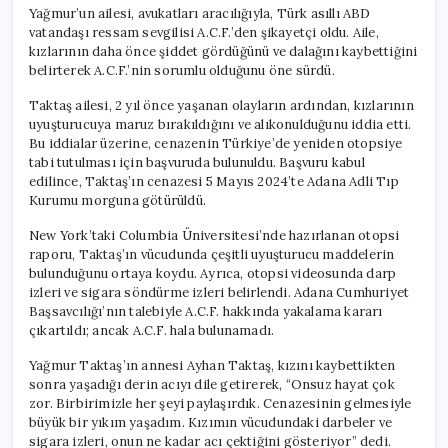
Yağmur’un ailesi, avukatları aracılığıyla, Türk asıllı ABD
vatandaşı ressam sevgilisi A.C.F.’den şikayetçi oldu. Aile,
kızlarının daha önce şiddet gördüğünü ve dalağını kaybettiğini
belirterek A.C.F.’nin sorumlu olduğunu öne sürdü.
Taktaş ailesi, 2 yıl önce yaşanan olayların ardından, kızlarının
uyuşturucuya maruz bırakıldığını ve alıkonulduğunu iddia etti.
Bu iddialar üzerine, cenazenin Türkiye’de yeniden otopsiye
tabi tutulması için başvuruda bulunuldu. Başvuru kabul
edilince, Taktaş’ın cenazesi 5 Mayıs 2024’te Adana Adli Tıp
Kurumu morguna götürüldü.
New York’taki Columbia Üniversitesi’nde hazırlanan otopsi
raporu, Taktaş’ın vücudunda çeşitli uyuşturucu maddelerin
bulunduğunu ortaya koydu. Ayrıca, otopsi videosunda darp
izleri ve sigara söndürme izleri belirlendi. Adana Cumhuriyet
Başsavcılığı’nın talebiyle A.C.F. hakkında yakalama kararı
çıkartıldı; ancak A.C.F. hala bulunamadı.
Yağmur Taktaş’ın annesi Ayhan Taktaş, kızını kaybettikten
sonra yaşadığı derin acıyı dile getirerek, “Onsuz hayat çok
zor. Birbirimizle her şeyi paylaşırdık. Cenazesinin gelmesiyle
büyük bir yıkım yaşadım. Kızımın vücudundaki darbeler ve
sigara izleri, onun ne kadar acı çektiğini gösteriyor” dedi.