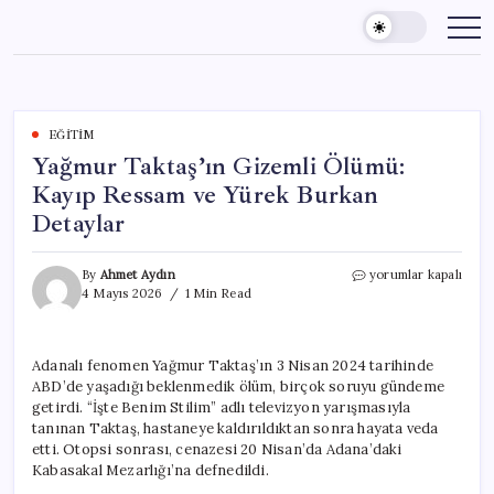
Skip
to
content
EĞITIM
Yağmur Taktaş’ın Gizemli Ölümü:
Kayıp Ressam ve Yürek Burkan
Detaylar
Yağmur
By
Ahmet Aydın
yorumlar kapalı
Taktaş’ın
4 Mayıs 2026
1 Min Read
Gizemli
Ölümü:
Kayıp
Adanalı fenomen Yağmur Taktaş’ın 3 Nisan 2024 tarihinde
Ressam
ABD’de yaşadığı beklenmedik ölüm, birçok soruyu gündeme
ve
Yürek
getirdi. “İşte Benim Stilim” adlı televizyon yarışmasıyla
Burkan
tanınan Taktaş, hastaneye kaldırıldıktan sonra hayata veda
Detaylar
etti. Otopsi sonrası, cenazesi 20 Nisan’da Adana’daki
için
Kabasakal Mezarlığı’na defnedildi.