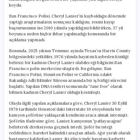
için
koydu.
San Francisco Polisi, Cheryl Lanier’in kaybolduğu dönemde
yaptığı araştırmaların sonuçsuz kaldığını, resmi kayıp
başvurusunun ise 2010 yılında yapıldığını bildirirken, 37 yıl
boyunca neden hiçbir ihbar yapılmadığı konusunda bir
açıklama yapmadı.
Sonunda, 2025 yılının Temmuz ayında Texas’ın Harris County
bölgesindeki yetkililer, 1976 yılında hayatını kaybeden kimliği
belirsiz bir kadının Cheryl Lanier olabileceği bilgisini San
Francisco polis merkezine ulaştırdı. Bu gelişme, San
Francisco Polisi, Houston Polisi ve California Adalet
Bakanlığı Adli Bilimler Bürosu arasında bir iş birliği sürecini
başlattı. Yapılan DNA testleri sonucunda “Jane Doe” olarak
bilinen kadının Cheryl Lanier olduğu kesinleşti.
Olayla ilgili yapılan açıklamalara göre, Cheryl Lanier 30 Eylül
1976 tarihinde Houston’daki Interstate 10 otoyolunda bir
kamyon şoförüne yaklaşarak kendisini araca almak istemişti.
Şoförün ifadesine göre, Lanier, kamyonun “patlayacağını”
belirterek direksiyona geçmek istedi. Şoför bu isteği
reddedince, hareket halindeki araçtan atladı. Ağır yaralı olarak
hastaneye kaldırılan Lanier, iki gün içinde hayatını kaybetti.