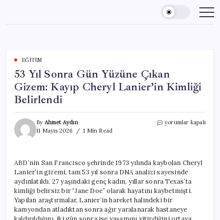
Skip
to
content
EĞITIM
53 Yıl Sonra Gün Yüzüne Çıkan
Gizem: Kayıp Cheryl Lanier’in Kimliği
Belirlendi
53
By
Ahmet Aydın
yorumlar kapalı
Yıl
11 Mayıs 2026
1 Min Read
Sonra
Gün
Yüzüne
ABD’nin San Francisco şehrinde 1973 yılında kaybolan Cheryl
Çıkan
Lanier’in gizemi, tam 53 yıl sonra DNA analizi sayesinde
Gizem:
Kayıp
aydınlatıldı. 27 yaşındaki genç kadın, yıllar sonra Texas’ta
Cheryl
kimliği belirsiz bir “Jane Doe” olarak hayatını kaybetmişti.
Lanier’in
Yapılan araştırmalar, Lanier’in hareket halindeki bir
Kimliği
kamyondan atladıktan sonra ağır yaralanarak hastaneye
Belirlendi
kaldırıldığını, iki gün sonra ise yaşamını yitirdiğini ortaya