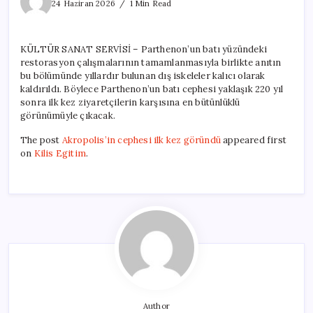
cephesi
24 Haziran 2026
1 Min Read
ilk
kez
göründü
KÜLTÜR SANAT SERVİSİ – Parthenon’un batı yüzündeki
için
restorasyon çalışmalarının tamamlanmasıyla birlikte anıtın
bu bölümünde yıllardır bulunan dış iskeleler kalıcı olarak
kaldırıldı. Böylece Parthenon’un batı cephesi yaklaşık 220 yıl
sonra ilk kez ziyaretçilerin karşısına en bütünlüklü
görünümüyle çıkacak.
The post
Akropolis’in cephesi ilk kez göründü
appeared first
on
Kilis Egitim
.
Author