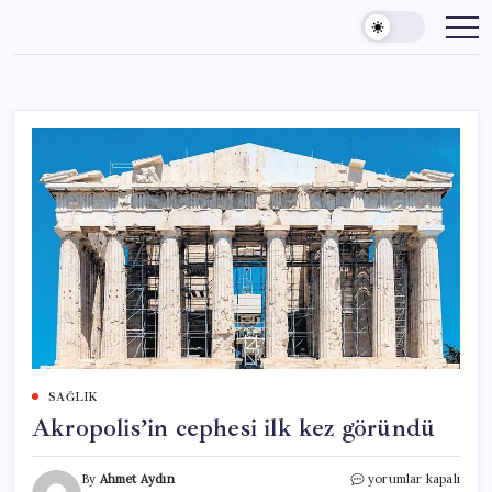
Skip
to
content
SAĞLIK
Akropolis’in cephesi ilk kez göründü
Akropolis’in
By
Ahmet Aydın
yorumlar kapalı