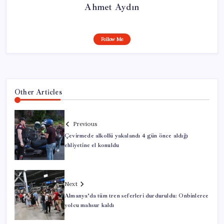
Ahmet Aydın
Follow Me
Other Articles
Previous
Çevirmede alkollü yakalandı 4 gün önce aldığı
ehliyetine el konuldu
Next
Almanya’da tüm tren seferleri durduruldu: Onbinlerce
yolcu mahsur kaldı