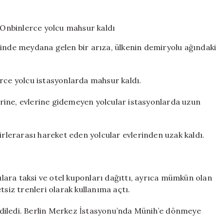
tren
seferleri
durduruldu:
Onbinlerce
minde meydana gelen bir arıza, ülkenin demiryolu ağındaki
yolcu
mahsur
kaldı
erce yolcu istasyonlarda mahsur kaldı.
için
lerine, evlerine gidemeyen yolcular istasyonlarda uzun
irlerarası hareket eden yolcular evlerinden uzak kaldı.
ara taksi ve otel kuponları dağıttı, ayrıca mümkün olan
tsiz trenleri olarak kullanıma açtı.
diledi. Berlin Merkez İstasyonu’nda Münih’e dönmeye