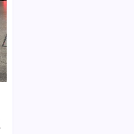
meclis üyeleri oldu
5.1 milyon emekliye 3552 TL fark ödemesi
Son Dakika… Özgür Özel ve Veli Ağbaba
hakkında fezleke düzenlendi: Adalet
Bakanlığı’na gönderildi!
Astronot caretta’yla Akdeniz’den uzaya
Orhan Çerkez kimdir? Çekmeköy Belediye
Başkanı Orhan Çerkez kaç yaşında, nereli?
Altında rüzgar tersine mi dönüyor?
Butlan CHP’sinin İzmir İl Başkanı AKP’yi
aratmadı: ‘Ayrılanlar elitler’
‘İcra gelecek’ diyerek aradıkları kişileri
dolandırdılar: Şebeke üyeleri yakalandı
Ayvalık’ta orman yangı: Ekiplerin
müdahalesi sürüyor
ı
BP, Kuzey Denizi işlerinin olası satış