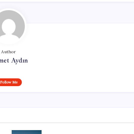
Author
et Aydın
Follow Me