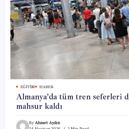
EĞITIM
HABER
Almanya’da tüm tren seferleri 
mahsur kaldı
By
Ahmet Aydın
24 Haziran 2026
2 Min Read