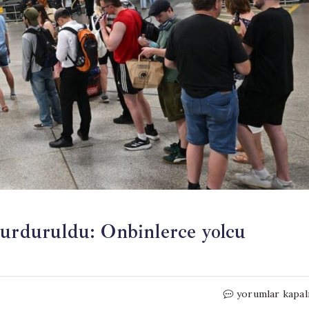
durduruldu: Onbinlerce yolcu
Almanya’da
yorumlar kapal
tüm