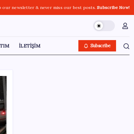
o our newsletter & never miss our best posts.
Subscribe Now!
TIM
İLETİŞİM
Subscribe
SON YAZILAR
YENİ Parti Arguvan ilçe örgütü kuruldu, ilk
üyeler Belediye Başkanı Ersoy Eren ve