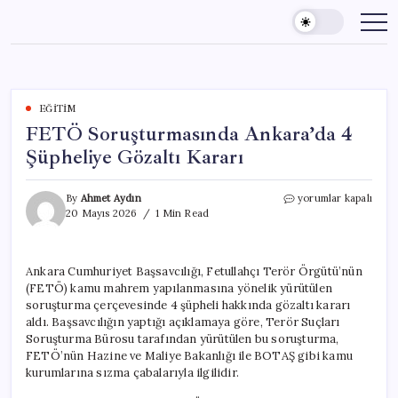
Skip
to
content
EĞITIM
FETÖ Soruşturmasında Ankara’da 4
Şüpheliye Gözaltı Kararı
FETÖ
By
Ahmet Aydın
yorumlar kapalı
Soruşturmasında
20 Mayıs 2026
1 Min Read
Ankara’da
4
Şüpheliye
Ankara Cumhuriyet Başsavcılığı, Fetullahçı Terör Örgütü’nün
Gözaltı
(FETÖ) kamu mahrem yapılanmasına yönelik yürütülen
Kararı
için
soruşturma çerçevesinde 4 şüpheli hakkında gözaltı kararı
aldı. Başsavcılığın yaptığı açıklamaya göre, Terör Suçları
Soruşturma Bürosu tarafından yürütülen bu soruşturma,
FETÖ’nün Hazine ve Maliye Bakanlığı ile BOTAŞ gibi kamu
kurumlarına sızma çabalarıyla ilgilidir.