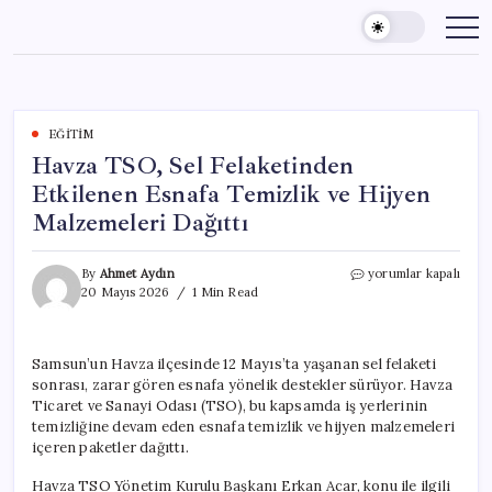
Skip
to
content
EĞITIM
Havza TSO, Sel Felaketinden
Etkilenen Esnafa Temizlik ve Hijyen
Malzemeleri Dağıttı
Havza
By
Ahmet Aydın
yorumlar kapalı
TSO,
20 Mayıs 2026
1 Min Read
Sel
Felaketinden
Etkilenen
Samsun’un Havza ilçesinde 12 Mayıs’ta yaşanan sel felaketi
Esnafa
sonrası, zarar gören esnafa yönelik destekler sürüyor. Havza
Temizlik
ve
Ticaret ve Sanayi Odası (TSO), bu kapsamda iş yerlerinin
Hijyen
temizliğine devam eden esnafa temizlik ve hijyen malzemeleri
Malzemeleri
içeren paketler dağıttı.
Dağıttı
için
Havza TSO Yönetim Kurulu Başkanı Erkan Acar, konu ile ilgili