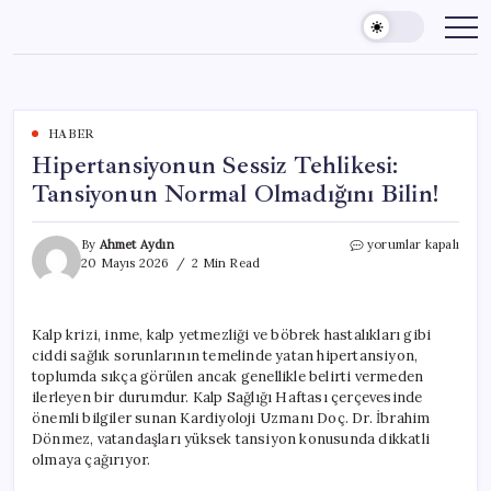
Skip
to
content
HABER
Hipertansiyonun Sessiz Tehlikesi:
Tansiyonun Normal Olmadığını Bilin!
Hipertansiyonun
By
Ahmet Aydın
yorumlar kapalı
Sessiz
20 Mayıs 2026
2 Min Read
Tehlikesi:
Tansiyonun
Normal
Kalp krizi, inme, kalp yetmezliği ve böbrek hastalıkları gibi
Olmadığını
ciddi sağlık sorunlarının temelinde yatan hipertansiyon,
Bilin!
için
toplumda sıkça görülen ancak genellikle belirti vermeden
ilerleyen bir durumdur. Kalp Sağlığı Haftası çerçevesinde
önemli bilgiler sunan Kardiyoloji Uzmanı Doç. Dr. İbrahim
Dönmez, vatandaşları yüksek tansiyon konusunda dikkatli
olmaya çağırıyor.