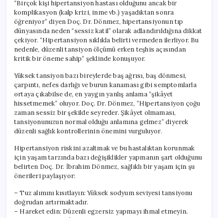
“Birçok kişi hipertansiyon hastası olduğunu ancak bir
komplikasyon (kalp krizi, inme vb.) yaşadıktan sonra
öğreniyor” diyen Doç. Dr. Dönmez, hipertansiyonun tıp
dünyasında neden “sessiz katil” olarak adlandırıldığına dikkat
çekiyor. “Hipertansiyon sıklıkla belirti vermeden ilerliyor. Bu
nedenle, düzenli tansiyon ölçümü erken teşhis açısından
kritik bir öneme sahip” şeklinde konuşuyor.
Yüksek tansiyon bazı bireylerde baş ağrısı, baş dönmesi,
çarpıntı, nefes darlığı ve burun kanaması gibi semptomlarla
ortaya çıkabilse de, en yaygın yanlış anlama “şikâyet
hissetmemek” oluyor. Doç. Dr. Dönmez, “Hipertansiyon çoğu
zaman sessiz bir şekilde seyreder. Şikâyet olmaması,
tansiyonunuzun normal olduğu anlamına gelmez” diyerek
düzenli sağlık kontrollerinin önemini vurguluyor.
Hipertansiyon riskini azaltmak ve bu hastalıktan korunmak
için yaşam tarzında bazı değişiklikler yapmanın şart olduğunu
belirten Doç. Dr. İbrahim Dönmez, sağlıklı bir yaşam için şu
önerileri paylaşıyor:
– Tuz alımını kısıtlayın: Yüksek sodyum seviyesi tansiyonu
doğrudan artırmaktadır.
– Hareket edin: Düzenli egzersiz yapmayı ihmal etmeyin.