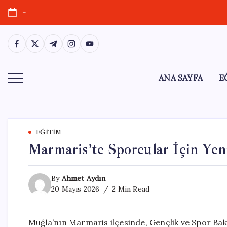
Skip
-
to
content
https://www.facebook.com/
https://twitter.com/
https://t.me/
https://www.instagram.com/
https://youtube.com/
ANA SAYFA
E
EĞITIM
Marmaris’te Sporcular İçin Yen
By
Ahmet Aydın
20 Mayıs 2026
2 Min Read
Muğla’nın Marmaris ilçesinde, Gençlik ve Spor Bak