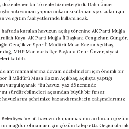
Yüzme
, düzenlenen bir törenle hizmete girdi. Daha önce
Havuzu
iyle antrenman yapma imkanı kısıtlanan sporcular için
Açıldı
 ve eğitim faaliyetlerinde kullanılacak.
için
 haftada kurulan havuzun açılış törenine AK Parti Muğla
ullah Kaya, AK Parti Muğla İl Başkanı Cengizhan Güngör,
uğla Gençlik ve Spor İl Müdürü Musa Kazım Açıkbaş,
ndağ, MHP Marmaris İlçe Başkanı Onur Ünver, siyasi
leri katıldı.
de antrenmanlarına devam edebilmeleri için önemli bir
or İl Müdürü Musa Kazım Açıkbaş, açılışta yaptığı
unu vurgulayarak, “Bu havuz, yaz döneminde
nı sürdürebilmeleri açısından büyük bir fırsat
e havuzlarını şehrimize kazandırmak için çalışmalarımız
s Belediyesi’ne ait havuzun kapanmasının ardından çözüm
cuların mağdur olmaması için çözüm talep etti. Geçici olarak