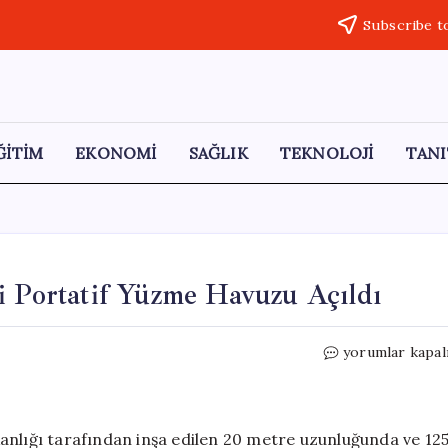
Subscribe t
ĞİTİM
EKONOMİ
SAĞLIK
TEKNOLOJİ
TANI
i Portatif Yüzme Havuzu Açıldı
Marmaris’te
yorumlar kapal
Sporcular
İçin
Yeni
Portatif
anlığı tarafından inşa edilen 20 metre uzunluğunda ve 12