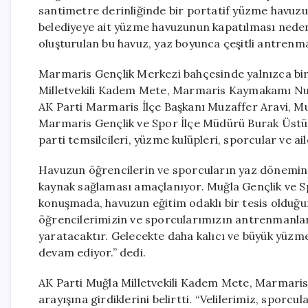
santimetre derinliğinde bir portatif yüzme havuzu
belediyeye ait yüzme havuzunun kapatılması neden
oluşturulan bu havuz, yaz boyunca çeşitli antrenman
Marmaris Gençlik Merkezi bahçesinde yalnızca bir
Milletvekili Kadem Mete, Marmaris Kaymakamı Nur
AK Parti Marmaris İlçe Başkanı Muzaffer Aravi, M
Marmaris Gençlik ve Spor İlçe Müdürü Burak Üstü
parti temsilcileri, yüzme kulüpleri, sporcular ve aile
Havuzun öğrencilerin ve sporcuların yaz dönemin
kaynak sağlaması amaçlanıyor. Muğla Gençlik ve Sp
konuşmada, havuzun eğitim odaklı bir tesis olduğ
öğrencilerimizin ve sporcularımızın antrenmanları
yaratacaktır. Gelecekte daha kalıcı ve büyük yüzm
devam ediyor.” dedi.
AK Parti Muğla Milletvekili Kadem Mete, Marmari
arayışına girdiklerini belirtti. “Velilerimiz, spor