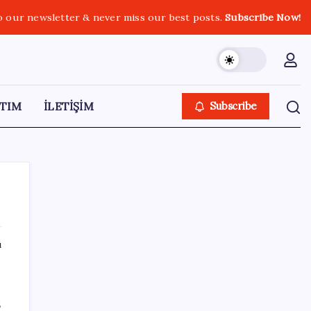
o our newsletter & never miss our best posts.
Subscribe Now!
TIM
İLETİŞİM
Subscribe
ı
SON YAZILAR
AB ambalaj kısıtlaması için düğmeye bastı
5