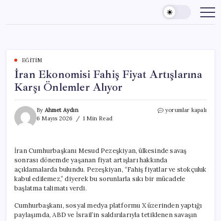
Skip
to
content
EĞITIM
İran Ekonomisi Fahiş Fiyat Artışlarına
Karşı Önlemler Alıyor
İran
By
Ahmet Aydın
yorumlar kapalı
Ekonomisi
6 Mayıs 2026
1 Min Read
Fahiş
Fiyat
Artışlarına
İran Cumhurbaşkanı Mesud Pezeşkiyan, ülkesinde savaş
Karşı
sonrası dönemde yaşanan fiyat artışları hakkında
Önlemler
Alıyor
açıklamalarda bulundu. Pezeşkiyan, “Fahiş fiyatlar ve stokçuluk
için
kabul edilemez,” diyerek bu sorunlarla sıkı bir mücadele
başlatma talimatı verdi.
Cumhurbaşkanı, sosyal medya platformu X üzerinden yaptığı
paylaşımda, ABD ve İsrail’in saldırılarıyla tetiklenen savaşın