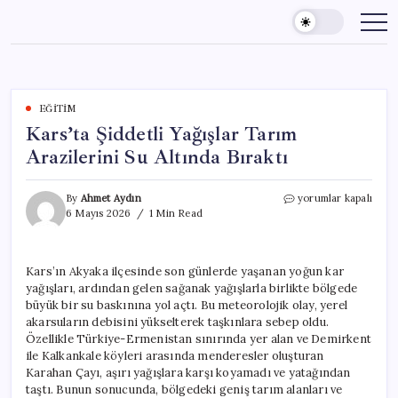
Skip
to
content
EĞITIM
Kars’ta Şiddetli Yağışlar Tarım
Arazilerini Su Altında Bıraktı
Kars’ta
By
Ahmet Aydın
yorumlar kapalı
Şiddetli
6 Mayıs 2026
1 Min Read
Yağışlar
Tarım
Arazilerini
Kars’ın Akyaka ilçesinde son günlerde yaşanan yoğun kar
Su
yağışları, ardından gelen sağanak yağışlarla birlikte bölgede
Altında
Bıraktı
büyük bir su baskınına yol açtı. Bu meteorolojik olay, yerel
için
akarsuların debisini yükselterek taşkınlara sebep oldu.
Özellikle Türkiye-Ermenistan sınırında yer alan ve Demirkent
ile Kalkankale köyleri arasında menderesler oluşturan
Karahan Çayı, aşırı yağışlara karşı koyamadı ve yatağından
taştı. Bunun sonucunda, bölgedeki geniş tarım alanları ve