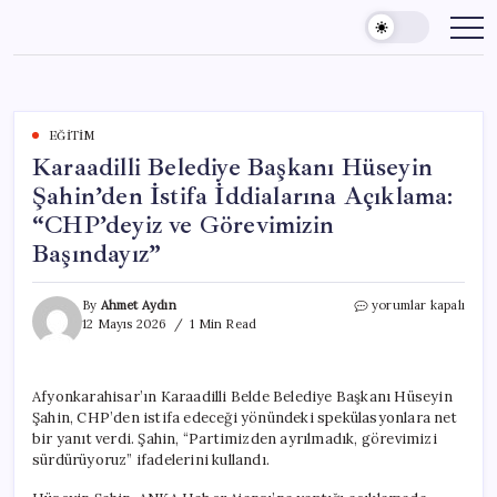
Skip
to
content
EĞITIM
Karaadilli Belediye Başkanı Hüseyin
Şahin’den İstifa İddialarına Açıklama:
“CHP’deyiz ve Görevimizin
Başındayız”
Karaadilli
By
Ahmet Aydın
yorumlar kapalı
Belediye
12 Mayıs 2026
1 Min Read
Başkanı
Hüseyin
Şahin’den
Afyonkarahisar’ın Karaadilli Belde Belediye Başkanı Hüseyin
İstifa
Şahin, CHP’den istifa edeceği yönündeki spekülasyonlara net
İddialarına
Açıklama:
bir yanıt verdi. Şahin, “Partimizden ayrılmadık, görevimizi
“CHP’deyiz
sürdürüyoruz” ifadelerini kullandı.
ve
Görevimizin