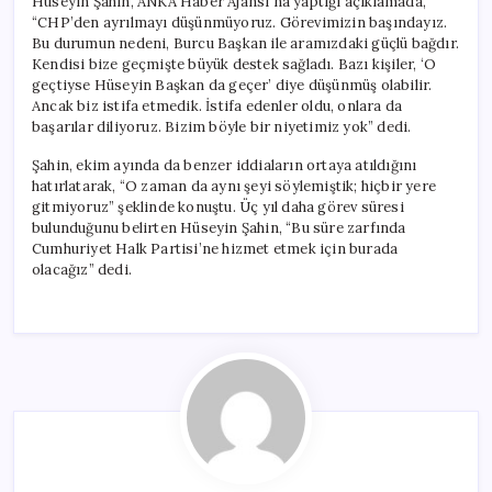
Hüseyin Şahin, ANKA Haber Ajansı’na yaptığı açıklamada,
Başındayız”
“CHP’den ayrılmayı düşünmüyoruz. Görevimizin başındayız.
için
Bu durumun nedeni, Burcu Başkan ile aramızdaki güçlü bağdır.
Kendisi bize geçmişte büyük destek sağladı. Bazı kişiler, ‘O
geçtiyse Hüseyin Başkan da geçer’ diye düşünmüş olabilir.
Ancak biz istifa etmedik. İstifa edenler oldu, onlara da
başarılar diliyoruz. Bizim böyle bir niyetimiz yok” dedi.
Şahin, ekim ayında da benzer iddiaların ortaya atıldığını
hatırlatarak, “O zaman da aynı şeyi söylemiştik; hiçbir yere
gitmiyoruz” şeklinde konuştu. Üç yıl daha görev süresi
bulunduğunu belirten Hüseyin Şahin, “Bu süre zarfında
Cumhuriyet Halk Partisi’ne hizmet etmek için burada
olacağız” dedi.