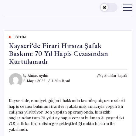
Skip
to
content
EĞITIM
Kayseri’de Firari Hırsıza Şafak
Baskını: 70 Yıl Hapis Cezasından
Kurtulamadı
Kayseri’de
By
Ahmet Aydın
yorumlar kapalı
Firari
12 Mayıs 2026
1 Min Read
Hırsıza
Şafak
Baskını:
Kayseri’de, emniyet güçleri, hakkında kesinleşmiş uzun süreli
70
hapis cezası bulunan firarileri yakalamak amacıyla yoğun bir
Yıl
Hapis
çalışma yürütüyor. Son yapılan operasyonda, hırsızlık
Cezasından
suçlarından tam 70 yıl 4 ay hapis cezası bulunan 31 yaşındaki
Kurtulamadı
G.S. adlı kadın, polisin gerçekleştirdiği nokta baskını ile
için
yakalandı.