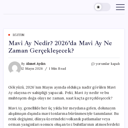
Skip
to
content
EĞITIM
Mavi Ay Nedir? 2026’da Mavi Ay Ne
Zaman Gerçekleşecek?
Mavi
By
Ahmet Aydın
yorumlar kapalı
Ay
12 Mayıs 2026
1 Min Read
Nedir?
2026’da
Mavi
Gökyüzü, 2026’nın Mayıs ayında oldukça nadir görülen Mavi
Ay
Ay olayına ev sahipliği yapacak. Peki, Mavi Ay nedir ve bu
Ne
Zaman
muhteşem doğa olayı ne zaman, saat kaçta gerçekleşecek?
Gerçekleşecek?
için
Mavi Ay, genellikle her üç yılda bir meydana gelen, dolunayın
alışılmışın dışında mavi tonlarına bürünmesiyle tanımlanır. Bu
renk değişimi, dünya üzerindeki volkanik patlamalar veya
orman yangınları sonucu oluşan toz bulutlarının atmosferdeki