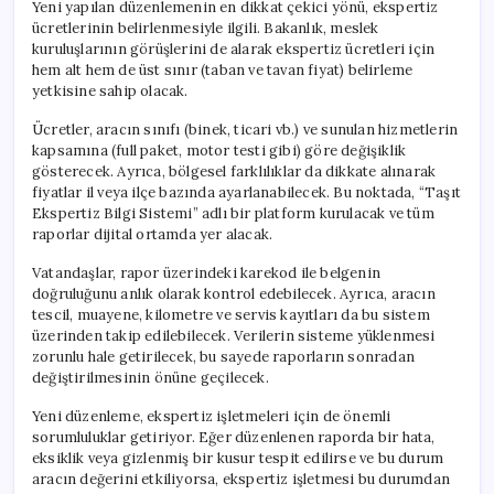
Yeni yapılan düzenlemenin en dikkat çekici yönü, ekspertiz
ücretlerinin belirlenmesiyle ilgili. Bakanlık, meslek
kuruluşlarının görüşlerini de alarak ekspertiz ücretleri için
hem alt hem de üst sınır (taban ve tavan fiyat) belirleme
yetkisine sahip olacak.
Ücretler, aracın sınıfı (binek, ticari vb.) ve sunulan hizmetlerin
kapsamına (full paket, motor testi gibi) göre değişiklik
gösterecek. Ayrıca, bölgesel farklılıklar da dikkate alınarak
fiyatlar il veya ilçe bazında ayarlanabilecek. Bu noktada, “Taşıt
Ekspertiz Bilgi Sistemi” adlı bir platform kurulacak ve tüm
raporlar dijital ortamda yer alacak.
Vatandaşlar, rapor üzerindeki karekod ile belgenin
doğruluğunu anlık olarak kontrol edebilecek. Ayrıca, aracın
tescil, muayene, kilometre ve servis kayıtları da bu sistem
üzerinden takip edilebilecek. Verilerin sisteme yüklenmesi
zorunlu hale getirilecek, bu sayede raporların sonradan
değiştirilmesinin önüne geçilecek.
Yeni düzenleme, ekspertiz işletmeleri için de önemli
sorumluluklar getiriyor. Eğer düzenlenen raporda bir hata,
eksiklik veya gizlenmiş bir kusur tespit edilirse ve bu durum
aracın değerini etkiliyorsa, ekspertiz işletmesi bu durumdan