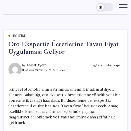
Skip
to
content
EĞITIM
Oto Ekspertiz Ücretlerine Tavan Fiyat
Uygulaması Geliyor
Oto
By
Ahmet Aydın
yorumlar kapalı
Ekspertiz
11 Mayıs 2026
2 Min Read
Ücretlerine
Tavan
Fiyat
İkinci el otomobil alım satımında önemli bir adım atılıyor.
Uygulaması
Ticaret Bakanlığı, oto ekspertiz hizmetlerine yönelik yeni bir
Geliyor
için
yönetmelik taslağı hazırladı. Bu düzenleme ile, ekspertiz
ücretlerine il ve ilçe bazında “tavan fiyat” belirlenecek. Amaç,
özellikle ikinci el araç alım süreçlerinde yaşanan
mağduriyetleri önlemek ve fiyatlandırmayı daha şeffaf hale
getirmek.