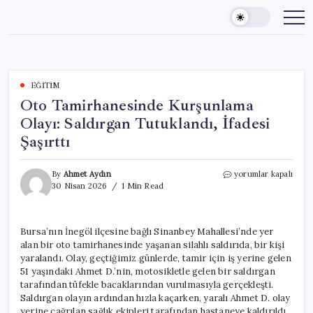
Skip
to
content
EĞITIM
Oto Tamirhanesinde Kurşunlama
Olayı: Saldırgan Tutuklandı, İfadesi
Şaşırttı
Oto
By
Ahmet Aydın
yorumlar kapalı
Tamirhanesinde
30 Nisan 2026
1 Min Read
Kurşunlama
Olayı:
Saldırgan
Bursa’nın İnegöl ilçesine bağlı Sinanbey Mahallesi’nde yer
Tutuklandı,
alan bir oto tamirhanesinde yaşanan silahlı saldırıda, bir kişi
İfadesi
Şaşırttı
yaralandı. Olay, geçtiğimiz günlerde, tamir için iş yerine gelen
için
51 yaşındaki Ahmet D.’nin, motosikletle gelen bir saldırgan
tarafından tüfekle bacaklarından vurulmasıyla gerçekleşti.
Saldırgan olayın ardından hızla kaçarken, yaralı Ahmet D. olay
yerine çağrılan sağlık ekipleri tarafından hastaneye kaldırıldı.