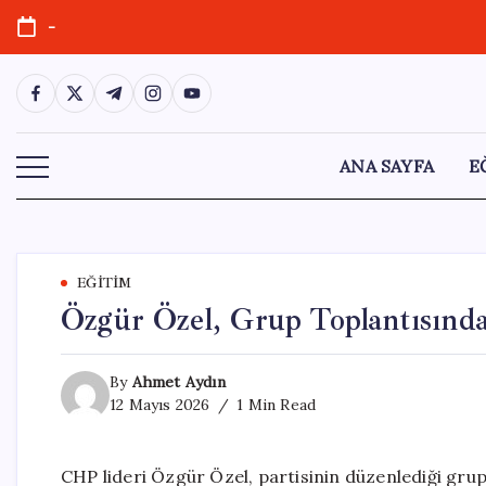
Skip
-
to
content
https://www.facebook.com/
https://twitter.com/
https://t.me/
https://www.instagram.com/
https://youtube.com/
ANA SAYFA
E
EĞITIM
Özgür Özel, Grup Toplantısınd
By
Ahmet Aydın
12 Mayıs 2026
1 Min Read
CHP lideri Özgür Özel, partisinin düzenlediği gru