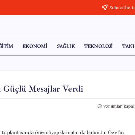
Subscribe t
ĞİTİM
EKONOMİ
SAĞLIK
TEKNOLOJİ
TANI
a Güçlü Mesajlar Verdi
Özgür
yorumlar kapal
Özel,
Grup
Toplantısında
Güçlü
p toplantısında önemli açıklamalarda bulundu. Özel’in