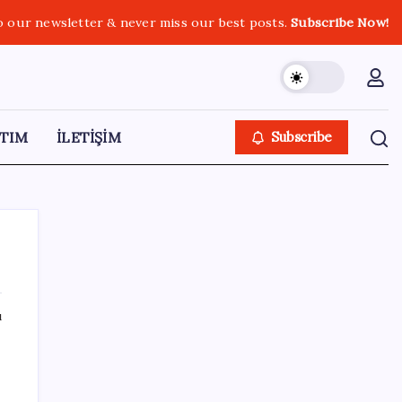
o our newsletter & never miss our best posts.
Subscribe Now!
TIM
İLETİŞİM
Subscribe
ı
SON YAZILAR
YENİ Parti Arguvan ilçe örgütü kuruldu, ilk
üyeler Belediye Başkanı Ersoy Eren ve