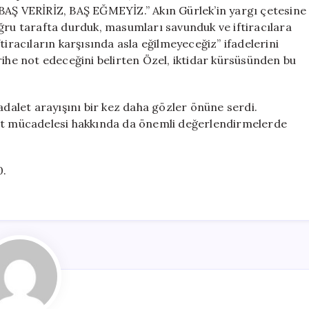
Mesajlar
BAŞ VERİRİZ, BAŞ EĞMEYİZ.” Akın Gürlek’in yargı çetesine
Verdi
ğru tarafta durduk, masumları savunduk ve iftiracılara
için
tiracıların karşısında asla eğilmeyeceğiz” ifadelerini
rihe not edeceğini belirten Özel, iktidar kürsüsünden bu
adalet arayışını bir kez daha gözler önüne serdi.
let mücadelesi hakkında da önemli değerlendirmelerde
0.