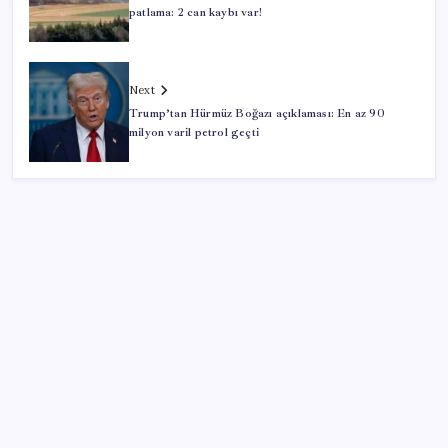
patlama: 2 can kaybı var!
Next
Trump’tan Hürmüz Boğazı açıklaması: En az 90
milyon varil petrol geçti
SON YAZILAR
ABD ile ticaret gerilimine rağmen artış: Çin malları
tüm dünyayı sarıyor