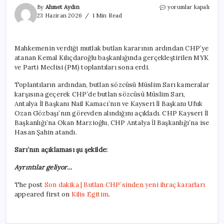
Son
By
Ahmet Aydın
yorumlar kapalı
dakika
23 Haziran 2026
1 Min Read
|
Butlan
CHP’sinden
Mahkemenin verdiği mutlak butlan kararının ardından CHP’ye
yeni
atanan Kemal Kılıçdaroğlu başkanlığında gerçekleştirilen MYK
ihraç
kararları
ve Parti Meclisi (PM) toplantıları sona erdi.
için
Toplantıların ardından, butlan sözcüsü Müslim Sarı kameralar
karşısına geçerek CHP’de butlan sözcüsü Müslim Sarı,
Antalya İl Başkanı Nail Kamacı’nın ve Kayseri İl Başkanı Ufuk
Ozan Gözbaşı’nın görevden alındığını açıkladı. CHP Kayseri İl
Başkanlığı’na Okan Marzioğlu, CHP Antalya İl Başkanlığı’na ise
Hasan Şahin atandı.
Sarı’nın açıklaması şu şekilde:
Ayrıntılar geliyor…
The post
Son dakika | Butlan CHP’sinden yeni ihraç kararları
appeared first on
Kilis Egitim
.