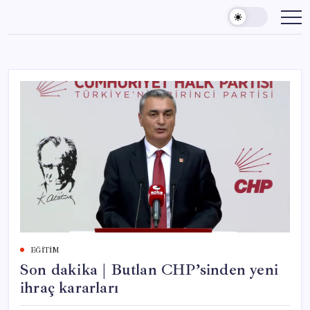
Skip
to
content
EĞITIM
Son dakika | Butlan CHP’sinden yeni
ihraç kararları