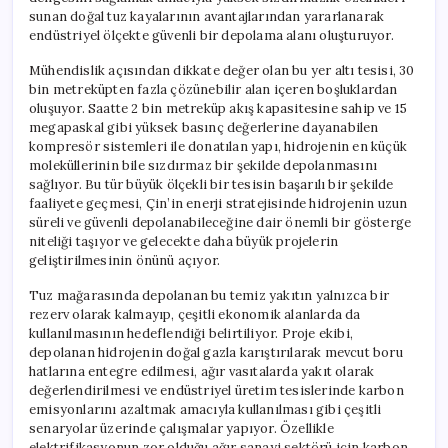
sunan doğal tuz kayalarının avantajlarından yararlanarak
endüstriyel ölçekte güvenli bir depolama alanı oluşturuyor.
Mühendislik açısından dikkate değer olan bu yer altı tesisi, 30
bin metreküpten fazla çözünebilir alan içeren boşluklardan
oluşuyor. Saatte 2 bin metreküp akış kapasitesine sahip ve 15
megapaskal gibi yüksek basınç değerlerine dayanabilen
kompresör sistemleri ile donatılan yapı, hidrojenin en küçük
moleküllerinin bile sızdırmaz bir şekilde depolanmasını
sağlıyor. Bu tür büyük ölçekli bir tesisin başarılı bir şekilde
faaliyete geçmesi, Çin’in enerji stratejisinde hidrojenin uzun
süreli ve güvenli depolanabileceğine dair önemli bir gösterge
niteliği taşıyor ve gelecekte daha büyük projelerin
geliştirilmesinin önünü açıyor.
Tuz mağarasında depolanan bu temiz yakıtın yalnızca bir
rezerv olarak kalmayıp, çeşitli ekonomik alanlarda da
kullanılmasının hedeflendiği belirtiliyor. Proje ekibi,
depolanan hidrojenin doğal gazla karıştırılarak mevcut boru
hatlarına entegre edilmesi, ağır vasıtalarda yakıt olarak
değerlendirilmesi ve endüstriyel üretim tesislerinde karbon
emisyonlarını azaltmak amacıyla kullanılması gibi çeşitli
senaryolar üzerinde çalışmalar yapıyor. Özellikle
elektrifikasyonun zor olduğu ağır sanayi sektörü için karbon