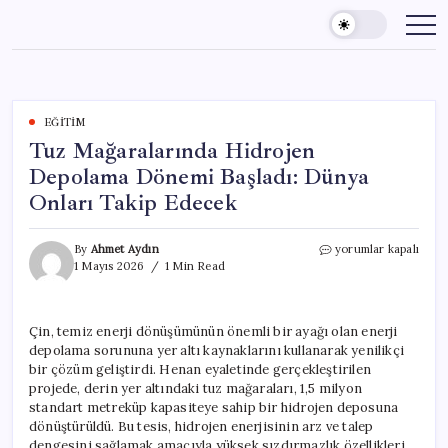
Skip
to
content
EĞITIM
Tuz Mağaralarında Hidrojen
Depolama Dönemi Başladı: Dünya
Onları Takip Edecek
Tuz
By
Ahmet Aydın
yorumlar kapalı
Mağaralarında
1 Mayıs 2026
1 Min Read
Hidrojen
Depolama
Dönemi
Çin, temiz enerji dönüşümünün önemli bir ayağı olan enerji
Başladı:
depolama sorununa yer altı kaynaklarını kullanarak yenilikçi
Dünya
Onları
bir çözüm geliştirdi. Henan eyaletinde gerçekleştirilen
Takip
projede, derin yer altındaki tuz mağaraları, 1,5 milyon
Edecek
standart metreküp kapasiteye sahip bir hidrojen deposuna
için
dönüştürüldü. Bu tesis, hidrojen enerjisinin arz ve talep
dengesini sağlamak amacıyla yüksek sızdırmazlık özellikleri