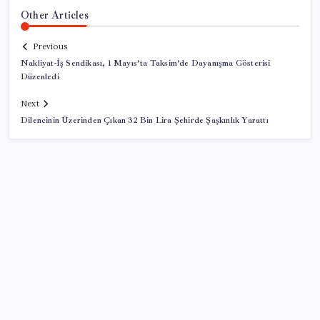
Other Articles
Previous
Nakliyat-İş Sendikası, 1 Mayıs’ta Taksim’de Dayanışma Gösterisi
Düzenledi
Next
Dilencinin Üzerinden Çıkan 32 Bin Lira Şehirde Şaşkınlık Yarattı
SON YAZILAR
AB ambalaj kısıtlaması için düğmeye bastı