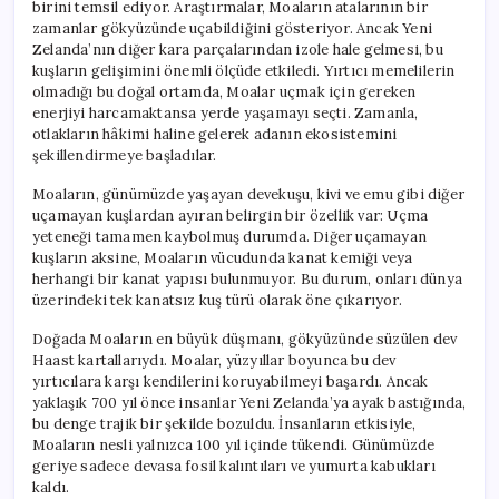
birini temsil ediyor. Araştırmalar, Moaların atalarının bir
zamanlar gökyüzünde uçabildiğini gösteriyor. Ancak Yeni
Zelanda’nın diğer kara parçalarından izole hale gelmesi, bu
kuşların gelişimini önemli ölçüde etkiledi. Yırtıcı memelilerin
olmadığı bu doğal ortamda, Moalar uçmak için gereken
enerjiyi harcamaktansa yerde yaşamayı seçti. Zamanla,
otlakların hâkimi haline gelerek adanın ekosistemini
şekillendirmeye başladılar.
Moaların, günümüzde yaşayan devekuşu, kivi ve emu gibi diğer
uçamayan kuşlardan ayıran belirgin bir özellik var: Uçma
yeteneği tamamen kaybolmuş durumda. Diğer uçamayan
kuşların aksine, Moaların vücudunda kanat kemiği veya
herhangi bir kanat yapısı bulunmuyor. Bu durum, onları dünya
üzerindeki tek kanatsız kuş türü olarak öne çıkarıyor.
Doğada Moaların en büyük düşmanı, gökyüzünde süzülen dev
Haast kartallarıydı. Moalar, yüzyıllar boyunca bu dev
yırtıcılara karşı kendilerini koruyabilmeyi başardı. Ancak
yaklaşık 700 yıl önce insanlar Yeni Zelanda’ya ayak bastığında,
bu denge trajik bir şekilde bozuldu. İnsanların etkisiyle,
Moaların nesli yalnızca 100 yıl içinde tükendi. Günümüzde
geriye sadece devasa fosil kalıntıları ve yumurta kabukları
kaldı.