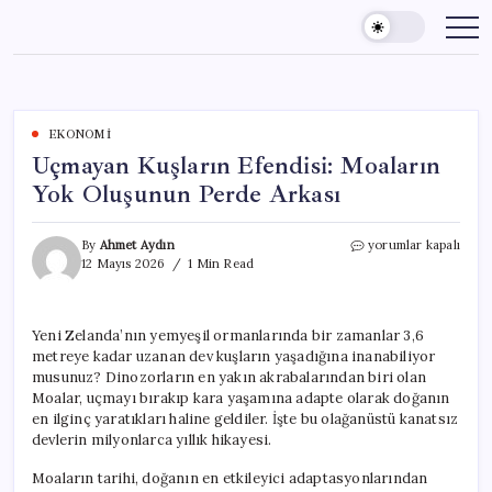
Skip
to
content
EKONOMI
Uçmayan Kuşların Efendisi: Moaların
Yok Oluşunun Perde Arkası
Uçmayan
By
Ahmet Aydın
yorumlar kapalı
Kuşların
12 Mayıs 2026
1 Min Read
Efendisi:
Moaların
Yok
Yeni Zelanda’nın yemyeşil ormanlarında bir zamanlar 3,6
Oluşunun
metreye kadar uzanan dev kuşların yaşadığına inanabiliyor
Perde
Arkası
musunuz? Dinozorların en yakın akrabalarından biri olan
için
Moalar, uçmayı bırakıp kara yaşamına adapte olarak doğanın
en ilginç yaratıkları haline geldiler. İşte bu olağanüstü kanatsız
devlerin milyonlarca yıllık hikayesi.
Moaların tarihi, doğanın en etkileyici adaptasyonlarından