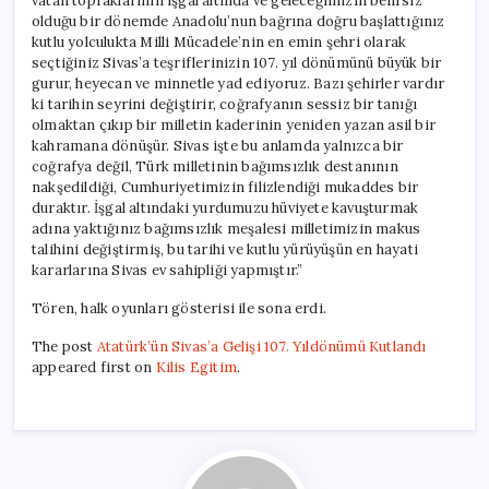
vatan topraklarının işgal altında ve geleceğimizin belirsiz
olduğu bir dönemde Anadolu’nun bağrına doğru başlattığınız
kutlu yolculukta Milli Mücadele’nin en emin şehri olarak
seçtiğiniz Sivas’a teşriflerinizin 107. yıl dönümünü büyük bir
gurur, heyecan ve minnetle yad ediyoruz. Bazı şehirler vardır
ki tarihin seyrini değiştirir, coğrafyanın sessiz bir tanığı
olmaktan çıkıp bir milletin kaderinin yeniden yazan asil bir
kahramana dönüşür. Sivas işte bu anlamda yalnızca bir
coğrafya değil, Türk milletinin bağımsızlık destanının
nakşedildiği, Cumhuriyetimizin filizlendiği mukaddes bir
duraktır. İşgal altındaki yurdumuzu hüviyete kavuşturmak
adına yaktığınız bağımsızlık meşalesi milletimizin makus
talihini değiştirmiş, bu tarihi ve kutlu yürüyüşün en hayati
kararlarına Sivas ev sahipliği yapmıştır.”
Tören, halk oyunları gösterisi ile sona erdi.
The post
Atatürk’ün Sivas’a Gelişi 107. Yıldönümü Kutlandı
appeared first on
Kilis Egitim
.