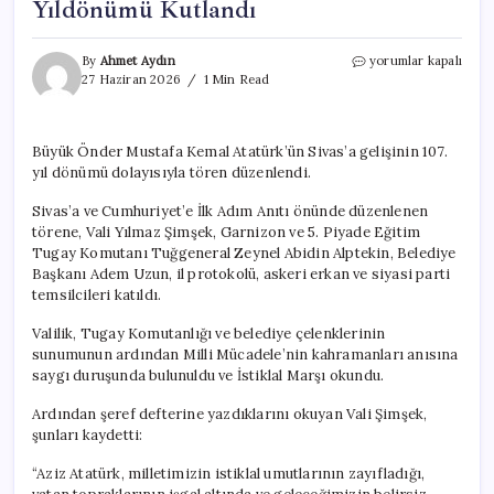
Yıldönümü Kutlandı
Atatürk’ün
By
Ahmet Aydın
yorumlar kapalı
Sivas’a
27 Haziran 2026
1 Min Read
Gelişi
107.
Yıldönümü
Büyük Önder Mustafa Kemal Atatürk’ün Sivas’a gelişinin 107.
Kutlandı
yıl dönümü dolayısıyla tören düzenlendi.
için
Sivas’a ve Cumhuriyet’e İlk Adım Anıtı önünde düzenlenen
törene, Vali Yılmaz Şimşek, Garnizon ve 5. Piyade Eğitim
Tugay Komutanı Tuğgeneral Zeynel Abidin Alptekin, Belediye
Başkanı Adem Uzun, il protokolü, askeri erkan ve siyasi parti
temsilcileri katıldı.
Valilik, Tugay Komutanlığı ve belediye çelenklerinin
sunumunun ardından Milli Mücadele’nin kahramanları anısına
saygı duruşunda bulunuldu ve İstiklal Marşı okundu.
Ardından şeref defterine yazdıklarını okuyan Vali Şimşek,
şunları kaydetti:
“Aziz Atatürk, milletimizin istiklal umutlarının zayıfladığı,