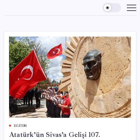
Skip
to
content
EĞITIM
Atatürk’ün Sivas’a Gelişi 107.