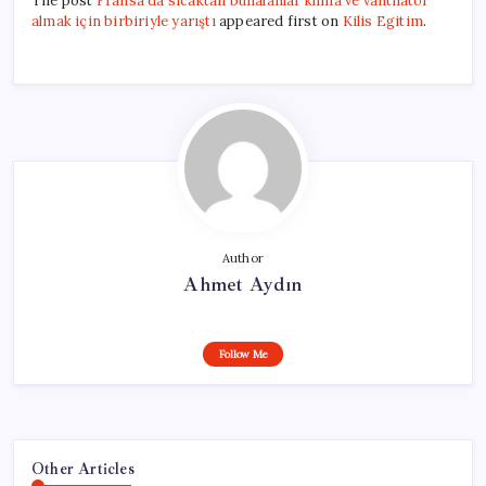
The post
Fransa’da sıcaktan bunalanlar klima ve vantilatör
almak için birbiriyle yarıştı
appeared first on
Kilis Egitim
.
Author
Ahmet Aydın
Follow Me
Other Articles