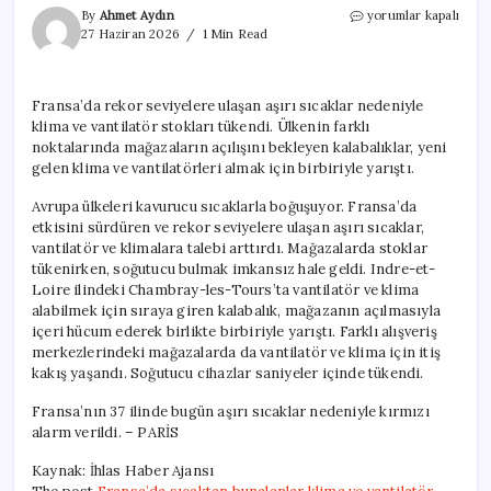
Fransa’da
By
Ahmet Aydın
yorumlar kapalı
sıcaktan
27 Haziran 2026
1 Min Read
bunalanlar
klima
ve
Fransa’da rekor seviyelere ulaşan aşırı sıcaklar nedeniyle
vantilatör
klima ve vantilatör stokları tükendi. Ülkenin farklı
almak
için
noktalarında mağazaların açılışını bekleyen kalabalıklar, yeni
birbiriyle
gelen klima ve vantilatörleri almak için birbiriyle yarıştı.
yarıştı
için
Avrupa ülkeleri kavurucu sıcaklarla boğuşuyor. Fransa’da
etkisini sürdüren ve rekor seviyelere ulaşan aşırı sıcaklar,
vantilatör ve klimalara talebi arttırdı. Mağazalarda stoklar
tükenirken, soğutucu bulmak imkansız hale geldi. Indre-et-
Loire ilindeki Chambray-les-Tours’ta vantilatör ve klima
alabilmek için sıraya giren kalabalık, mağazanın açılmasıyla
içeri hücum ederek birlikte birbiriyle yarıştı. Farklı alışveriş
merkezlerindeki mağazalarda da vantilatör ve klima için itiş
kakış yaşandı. Soğutucu cihazlar saniyeler içinde tükendi.
Fransa’nın 37 ilinde bugün aşırı sıcaklar nedeniyle kırmızı
alarm verildi. – PARİS
Kaynak: İhlas Haber Ajansı