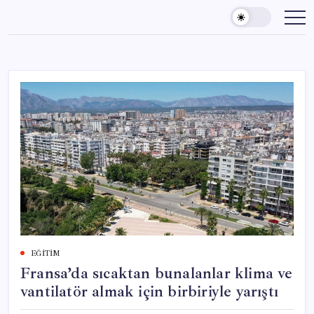
Skip
to
content
EĞITIM
Fransa’da sıcaktan bunalanlar klima ve
vantilatör almak için birbiriyle yarıştı