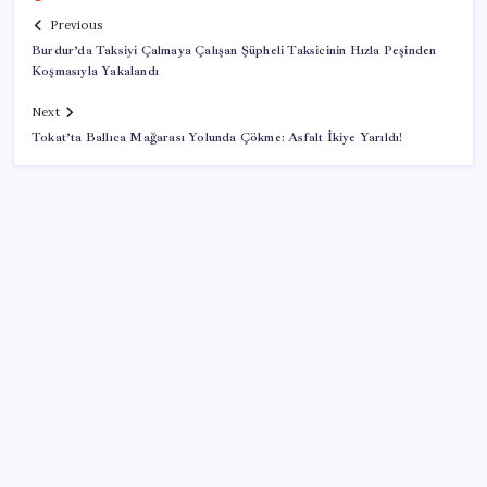
Previous
Burdur’da Taksiyi Çalmaya Çalışan Şüpheli Taksicinin Hızla Peşinden
Koşmasıyla Yakalandı
Next
Tokat’ta Ballıca Mağarası Yolunda Çökme: Asfalt İkiye Yarıldı!
SON YAZILAR
YENİ Parti Arguvan ilçe örgütü kuruldu, ilk üyeler
Belediye Başkanı Ersoy Eren ve meclis üyeleri oldu
5.1 milyon emekliye 3552 TL fark ödemesi