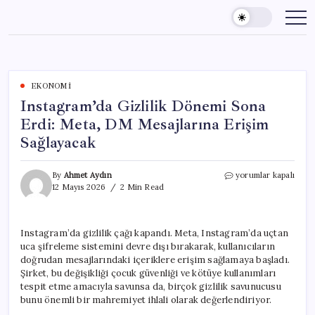
Skip
to
content
EKONOMI
Instagram’da Gizlilik Dönemi Sona
Erdi: Meta, DM Mesajlarına Erişim
Sağlayacak
Instagram’da
By
Ahmet Aydın
yorumlar kapalı
Gizlilik
12 Mayıs 2026
2 Min Read
Dönemi
Sona
Erdi:
Instagram’da gizlilik çağı kapandı. Meta, Instagram’da uçtan
Meta,
uca şifreleme sistemini devre dışı bırakarak, kullanıcıların
DM
Mesajlarına
doğrudan mesajlarındaki içeriklere erişim sağlamaya başladı.
Erişim
Şirket, bu değişikliği çocuk güvenliği ve kötüye kullanımları
Sağlayacak
tespit etme amacıyla savunsa da, birçok gizlilik savunucusu
için
bunu önemli bir mahremiyet ihlali olarak değerlendiriyor.