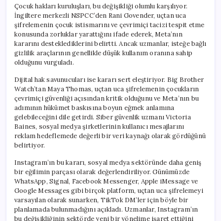
Çocuk hakları kuruluşları, bu değişikliği olumlu karşılıyor.
İngiltere merkezli NSPCC’den Rani Govender, uçtan uca
şifrelemenin çocuk istismarını ve çevrimiçi tacizi tespit etme
konusunda zorluklar yarattığını ifade ederek, Meta’nın
kararını desteklediklerini belirtti. Ancak uzmanlar, isteğe bağlı
gizlilik araçlarının genellikle düşük kullanım oranına sahip
olduğunu vurguladı.
Dijital hak savunucuları ise kararı sert eleştiriyor. Big Brother
Watch’tan Maya Thomas, uçtan uca şifrelemenin çocukların
çevrimiçi güvenliği açısından kritik olduğunu ve Meta’nın bu
adımının hükümet baskısına boyun eğmek anlamına
gelebileceğini dile getirdi. Siber güvenlik uzmanı Victoria
Baines, sosyal medya şirketlerinin kullanıcı mesajlarını
reklam hedeflemede değerli bir veri kaynağı olarak gördüğünü
belirtiyor.
Instagram’ın bu kararı, sosyal medya sektöründe daha geniş
bir eğilimin parçası olarak değerlendiriliyor. Günümüzde
WhatsApp, Signal, Facebook Messenger, Apple iMessage ve
Google Messages gibi birçok platform, uçtan uca şifrelemeyi
varsayılan olarak sunarken, TikTok DM’ler için böyle bir
planlamada bulunmadığını açıkladı. Uzmanlar, Instagram’ın
bu değişikliğinin sektörde yeni bir yönelime işaret ettiğini