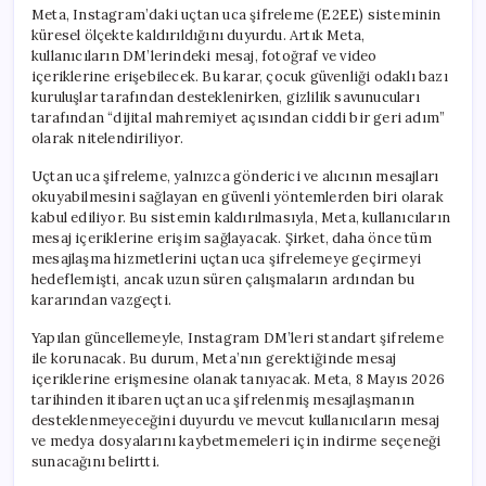
Meta, Instagram’daki uçtan uca şifreleme (E2EE) sisteminin
küresel ölçekte kaldırıldığını duyurdu. Artık Meta,
kullanıcıların DM’lerindeki mesaj, fotoğraf ve video
içeriklerine erişebilecek. Bu karar, çocuk güvenliği odaklı bazı
kuruluşlar tarafından desteklenirken, gizlilik savunucuları
tarafından “dijital mahremiyet açısından ciddi bir geri adım”
olarak nitelendiriliyor.
Uçtan uca şifreleme, yalnızca gönderici ve alıcının mesajları
okuyabilmesini sağlayan en güvenli yöntemlerden biri olarak
kabul ediliyor. Bu sistemin kaldırılmasıyla, Meta, kullanıcıların
mesaj içeriklerine erişim sağlayacak. Şirket, daha önce tüm
mesajlaşma hizmetlerini uçtan uca şifrelemeye geçirmeyi
hedeflemişti, ancak uzun süren çalışmaların ardından bu
kararından vazgeçti.
Yapılan güncellemeyle, Instagram DM’leri standart şifreleme
ile korunacak. Bu durum, Meta’nın gerektiğinde mesaj
içeriklerine erişmesine olanak tanıyacak. Meta, 8 Mayıs 2026
tarihinden itibaren uçtan uca şifrelenmiş mesajlaşmanın
desteklenmeyeceğini duyurdu ve mevcut kullanıcıların mesaj
ve medya dosyalarını kaybetmemeleri için indirme seçeneği
sunacağını belirtti.