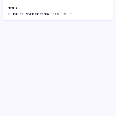
Next
40 Yıllık Et Devi Holmesterne Foods İflas Etti
SON YAZILAR
YENİ Parti Arguvan ilçe örgütü kuruldu, ilk üyeler
Belediye Başkanı Ersoy Eren ve meclis üyeleri oldu
5.1 milyon emekliye 3552 TL fark ödemesi
Son Dakika… Özgür Özel ve Veli Ağbaba hakkında
fezleke düzenlendi: Adalet Bakanlığı’na gönderildi!