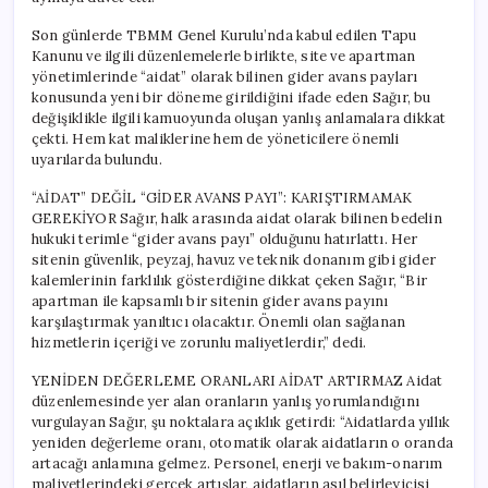
Son günlerde TBMM Genel Kurulu’nda kabul edilen Tapu
Kanunu ve ilgili düzenlemelerle birlikte, site ve apartman
yönetimlerinde “aidat” olarak bilinen gider avans payları
konusunda yeni bir döneme girildiğini ifade eden Sağır, bu
değişiklikle ilgili kamuoyunda oluşan yanlış anlamalara dikkat
çekti. Hem kat maliklerine hem de yöneticilere önemli
uyarılarda bulundu.
“AİDAT” DEĞİL “GİDER AVANS PAYI”: KARIŞTIRMAMAK
GEREKİYOR Sağır, halk arasında aidat olarak bilinen bedelin
hukuki terimle “gider avans payı” olduğunu hatırlattı. Her
sitenin güvenlik, peyzaj, havuz ve teknik donanım gibi gider
kalemlerinin farklılık gösterdiğine dikkat çeken Sağır, “Bir
apartman ile kapsamlı bir sitenin gider avans payını
karşılaştırmak yanıltıcı olacaktır. Önemli olan sağlanan
hizmetlerin içeriği ve zorunlu maliyetlerdir,” dedi.
YENİDEN DEĞERLEME ORANLARI AİDAT ARTIRMAZ Aidat
düzenlemesinde yer alan oranların yanlış yorumlandığını
vurgulayan Sağır, şu noktalara açıklık getirdi: “Aidatlarda yıllık
yeniden değerleme oranı, otomatik olarak aidatların o oranda
artacağı anlamına gelmez. Personel, enerji ve bakım-onarım
maliyetlerindeki gerçek artışlar, aidatların asıl belirleyicisi