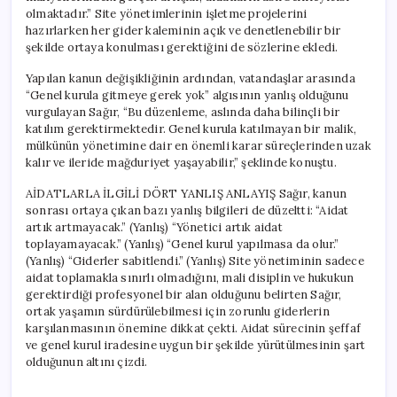
olmaktadır.” Site yönetimlerinin işletme projelerini
hazırlarken her gider kaleminin açık ve denetlenebilir bir
şekilde ortaya konulması gerektiğini de sözlerine ekledi.
Yapılan kanun değişikliğinin ardından, vatandaşlar arasında
“Genel kurula gitmeye gerek yok” algısının yanlış olduğunu
vurgulayan Sağır, “Bu düzenleme, aslında daha bilinçli bir
katılım gerektirmektedir. Genel kurula katılmayan bir malik,
mülkünün yönetimine dair en önemli karar süreçlerinden uzak
kalır ve ileride mağduriyet yaşayabilir,” şeklinde konuştu.
AİDATLARLA İLGİLİ DÖRT YANLIŞ ANLAYIŞ Sağır, kanun
sonrası ortaya çıkan bazı yanlış bilgileri de düzeltti: “Aidat
artık artmayacak.” (Yanlış) “Yönetici artık aidat
toplayamayacak.” (Yanlış) “Genel kurul yapılmasa da olur.”
(Yanlış) “Giderler sabitlendi.” (Yanlış) Site yönetiminin sadece
aidat toplamakla sınırlı olmadığını, mali disiplin ve hukukun
gerektirdiği profesyonel bir alan olduğunu belirten Sağır,
ortak yaşamın sürdürülebilmesi için zorunlu giderlerin
karşılanmasının önemine dikkat çekti. Aidat sürecinin şeffaf
ve genel kurul iradesine uygun bir şekilde yürütülmesinin şart
olduğunun altını çizdi.