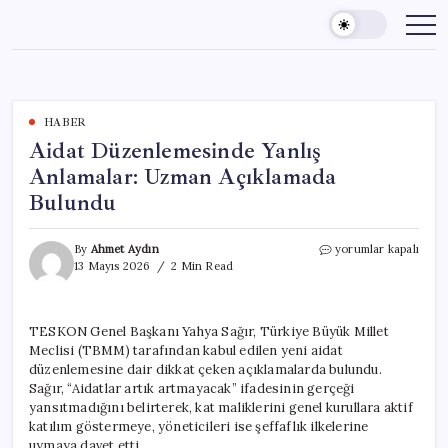
Skip
to
content
HABER
Aidat Düzenlemesinde Yanlış
Anlamalar: Uzman Açıklamada
Bulundu
Aidat
By
Ahmet Aydın
yorumlar kapalı
Düzenlemesinde
13 Mayıs 2026
2 Min Read
Yanlış
Anlamalar:
Uzman
TESKON Genel Başkanı Yahya Sağır, Türkiye Büyük Millet
Açıklamada
Meclisi (TBMM) tarafından kabul edilen yeni aidat
Bulundu
için
düzenlemesine dair dikkat çeken açıklamalarda bulundu.
Sağır, “Aidatlar artık artmayacak” ifadesinin gerçeği
yansıtmadığını belirterek, kat maliklerini genel kurullara aktif
katılım göstermeye, yöneticileri ise şeffaflık ilkelerine
uymaya davet etti.