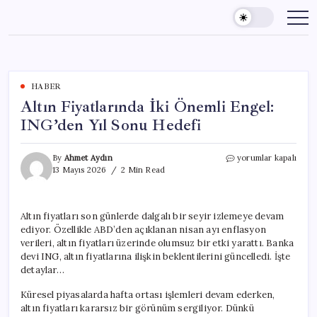
Skip
to
content
HABER
Altın Fiyatlarında İki Önemli Engel:
ING’den Yıl Sonu Hedefi
Altın
By
Ahmet Aydın
yorumlar kapalı
Fiyatlarında
13 Mayıs 2026
2 Min Read
İki
Önemli
Engel:
Altın fiyatları son günlerde dalgalı bir seyir izlemeye devam
ING’den
ediyor. Özellikle ABD’den açıklanan nisan ayı enflasyon
Yıl
Sonu
verileri, altın fiyatları üzerinde olumsuz bir etki yarattı. Banka
Hedefi
devi ING, altın fiyatlarına ilişkin beklentilerini güncelledi. İşte
için
detaylar…
Küresel piyasalarda hafta ortası işlemleri devam ederken,
altın fiyatları kararsız bir görünüm sergiliyor. Dünkü