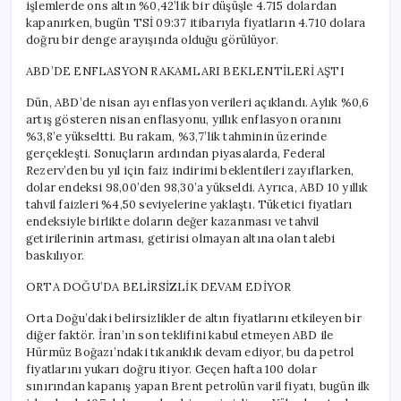
işlemlerde ons altın %0,42’lik bir düşüşle 4.715 dolardan
kapanırken, bugün TSİ 09:37 itibarıyla fiyatların 4.710 dolara
doğru bir denge arayışında olduğu görülüyor.
ABD’DE ENFLASYON RAKAMLARI BEKLENTİLERİ AŞTI
Dün, ABD’de nisan ayı enflasyon verileri açıklandı. Aylık %0,6
artış gösteren nisan enflasyonu, yıllık enflasyon oranını
%3,8’e yükseltti. Bu rakam, %3,7’lik tahminin üzerinde
gerçekleşti. Sonuçların ardından piyasalarda, Federal
Rezerv’den bu yıl için faiz indirimi beklentileri zayıflarken,
dolar endeksi 98,00’den 98,30’a yükseldi. Ayrıca, ABD 10 yıllık
tahvil faizleri %4,50 seviyelerine yaklaştı. Tüketici fiyatları
endeksiyle birlikte doların değer kazanması ve tahvil
getirilerinin artması, getirisi olmayan altına olan talebi
baskılıyor.
ORTA DOĞU’DA BELİRSİZLİK DEVAM EDİYOR
Orta Doğu’daki belirsizlikler de altın fiyatlarını etkileyen bir
diğer faktör. İran’ın son teklifini kabul etmeyen ABD ile
Hürmüz Boğazı’ndaki tıkanıklık devam ediyor, bu da petrol
fiyatlarını yukarı doğru itiyor. Geçen hafta 100 dolar
sınırından kapanış yapan Brent petrolün varil fiyatı, bugün ilk