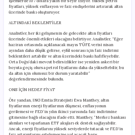
işlemlerde 107 dolara yakın bir seyir izliyor. Yüksek petrol
fiyatları, yüksek enflasyon ve faiz endişelerini artırarak altın
üzerinde baskı oluşturuyor.
ALTINDAKİ BEKLENTİLER
Analistler, her iki gelişmenin de gelecekte altın fiyatları
üzerinde önemli etkileri olacağını belirtiyor. Analistler, “Eğer
haziran ortasında açıklanacak mayıs TÜFE verisi nisan
ayından daha düşük gelirse, eylül sonrası için faiz indirimi
beklentileri artabilir ve altın üzerindeki baskı hafifleyebilir.
Orta Doğu’daki mevcut belirsizlikler ise yeniden askeri bir
boyuta geçiş olursa petrol fiyatlarını daha da yükseltebilir, bu
da altın için olumsuz bir durum yaratabilir”
değerlendirmesinde bulundu.
ONS İÇİN HEDEF FİYAT
Öte yandan, ING Emtia Stratejisti Ewa Manthey, altın
fiyatlarının enerji fiyatlarının düşmesi, enflasyonun
gerilemesi ve FED’in yılın ikinci yarısında faiz indirimine
gitmesine bağlı olacağını ifade etti. Manthey, “Merkez bankası
alımları ve toparlanan ETF akışları ek destek sağlayabilir.
Ancak, enerji fiyatlarını yüksek seviyelerde tutacak ve FED’in
faiz artırımlarını ertelemesine yol açacak barış