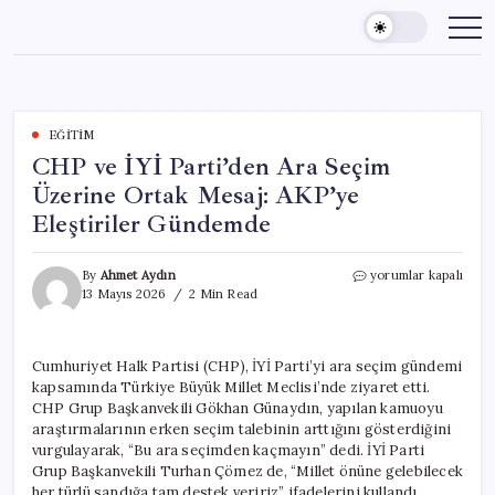
Skip
to
content
EĞITIM
CHP ve İYİ Parti’den Ara Seçim
Üzerine Ortak Mesaj: AKP’ye
Eleştiriler Gündemde
CHP
By
Ahmet Aydın
yorumlar kapalı
ve
13 Mayıs 2026
2 Min Read
İYİ
Parti’den
Ara
Cumhuriyet Halk Partisi (CHP), İYİ Parti’yi ara seçim gündemi
Seçim
kapsamında Türkiye Büyük Millet Meclisi’nde ziyaret etti.
Üzerine
Ortak
CHP Grup Başkanvekili Gökhan Günaydın, yapılan kamuoyu
Mesaj:
araştırmalarının erken seçim talebinin arttığını gösterdiğini
AKP’ye
vurgulayarak, “Bu ara seçimden kaçmayın” dedi. İYİ Parti
Eleştiriler
Grup Başkanvekili Turhan Çömez de, “Millet önüne gelebilecek
Gündemde
her türlü sandığa tam destek veririz” ifadelerini kullandı.