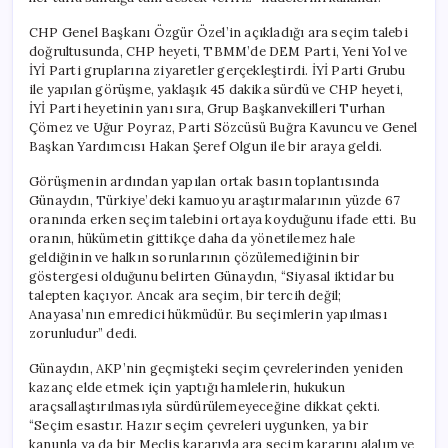
için
CHP Genel Başkanı Özgür Özel’in açıkladığı ara seçim talebi
doğrultusunda, CHP heyeti, TBMM’de DEM Parti, Yeni Yol ve
İYİ Parti gruplarına ziyaretler gerçekleştirdi. İYİ Parti Grubu
ile yapılan görüşme, yaklaşık 45 dakika sürdü ve CHP heyeti,
İYİ Parti heyetinin yanı sıra, Grup Başkanvekilleri Turhan
Çömez ve Uğur Poyraz, Parti Sözcüsü Buğra Kavuncu ve Genel
Başkan Yardımcısı Hakan Şeref Olgun ile bir araya geldi.
Görüşmenin ardından yapılan ortak basın toplantısında
Günaydın, Türkiye’deki kamuoyu araştırmalarının yüzde 67
oranında erken seçim talebini ortaya koyduğunu ifade etti. Bu
oranın, hükümetin gittikçe daha da yönetilemez hale
geldiğinin ve halkın sorunlarının çözülemediğinin bir
göstergesi olduğunu belirten Günaydın, “Siyasal iktidar bu
talepten kaçıyor. Ancak ara seçim, bir tercih değil;
Anayasa’nın emredici hükmüdür. Bu seçimlerin yapılması
zorunludur” dedi.
Günaydın, AKP’nin geçmişteki seçim çevrelerinden yeniden
kazanç elde etmek için yaptığı hamlelerin, hukukun
araçsallaştırılmasıyla sürdürülemeyeceğine dikkat çekti.
“Seçim esastır. Hazır seçim çevreleri uygunken, ya bir
kanunla ya da bir Meclis kararıyla ara seçim kararını alalım ve