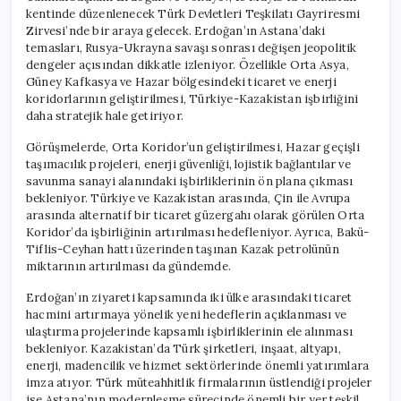
kentinde düzenlenecek Türk Devletleri Teşkilatı Gayriresmi
Zirvesi’nde bir araya gelecek. Erdoğan’ın Astana’daki
temasları, Rusya-Ukrayna savaşı sonrası değişen jeopolitik
dengeler açısından dikkatle izleniyor. Özellikle Orta Asya,
Güney Kafkasya ve Hazar bölgesindeki ticaret ve enerji
koridorlarının geliştirilmesi, Türkiye-Kazakistan işbirliğini
daha stratejik hale getiriyor.
Görüşmelerde, Orta Koridor’un geliştirilmesi, Hazar geçişli
taşımacılık projeleri, enerji güvenliği, lojistik bağlantılar ve
savunma sanayi alanındaki işbirliklerinin ön plana çıkması
bekleniyor. Türkiye ve Kazakistan arasında, Çin ile Avrupa
arasında alternatif bir ticaret güzergahı olarak görülen Orta
Koridor’da işbirliğinin artırılması hedefleniyor. Ayrıca, Bakü-
Tiflis-Ceyhan hattı üzerinden taşınan Kazak petrolünün
miktarının artırılması da gündemde.
Erdoğan’ın ziyareti kapsamında iki ülke arasındaki ticaret
hacmini artırmaya yönelik yeni hedeflerin açıklanması ve
ulaştırma projelerinde kapsamlı işbirliklerinin ele alınması
bekleniyor. Kazakistan’da Türk şirketleri, inşaat, altyapı,
enerji, madencilik ve hizmet sektörlerinde önemli yatırımlara
imza atıyor. Türk müteahhitlik firmalarının üstlendiği projeler
ise Astana’nın modernleşme sürecinde önemli bir yer teşkil