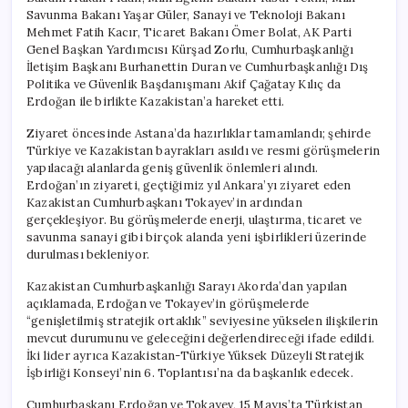
Savunma Bakanı Yaşar Güler, Sanayi ve Teknoloji Bakanı
Mehmet Fatih Kacır, Ticaret Bakanı Ömer Bolat, AK Parti
Genel Başkan Yardımcısı Kürşad Zorlu, Cumhurbaşkanlığı
İletişim Başkanı Burhanettin Duran ve Cumhurbaşkanlığı Dış
Politika ve Güvenlik Başdanışmanı Akif Çağatay Kılıç da
Erdoğan ile birlikte Kazakistan’a hareket etti.
Ziyaret öncesinde Astana’da hazırlıklar tamamlandı; şehirde
Türkiye ve Kazakistan bayrakları asıldı ve resmi görüşmelerin
yapılacağı alanlarda geniş güvenlik önlemleri alındı.
Erdoğan’ın ziyareti, geçtiğimiz yıl Ankara’yı ziyaret eden
Kazakistan Cumhurbaşkanı Tokayev’in ardından
gerçekleşiyor. Bu görüşmelerde enerji, ulaştırma, ticaret ve
savunma sanayi gibi birçok alanda yeni işbirlikleri üzerinde
durulması bekleniyor.
Kazakistan Cumhurbaşkanlığı Sarayı Akorda’dan yapılan
açıklamada, Erdoğan ve Tokayev’in görüşmelerde
“genişletilmiş stratejik ortaklık” seviyesine yükselen ilişkilerin
mevcut durumunu ve geleceğini değerlendireceği ifade edildi.
İki lider ayrıca Kazakistan-Türkiye Yüksek Düzeyli Stratejik
İşbirliği Konseyi’nin 6. Toplantısı’na da başkanlık edecek.
Cumhurbaşkanı Erdoğan ve Tokayev, 15 Mayıs’ta Türkistan