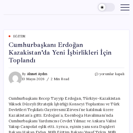
Skip
to
content
EĞITIM
Cumhurbaşkanı Erdoğan
Kazakistan’da Yeni İşbirlikleri İçin
Toplandı
Cumhurbaşkanı
By
Ahmet Aydın
yorumlar kapalı
Erdoğan
13 Mayıs 2026
2 Min Read
Kazakistan’da
Yeni
İşbirlikleri
Cumhurbaşkanı Recep Tayyip Erdoğan, Türkiye-Kazakistan
İçin
Yüksek Düzeyli Stratejik İşbirliği Konseyi Toplantısı ve Türk
Toplandı
için
Devletleri Teşkilatı Gayriresmi Zirvesi’ne katılmak üzere
Kazakistan’a gitti. Erdoğan’a, Esenboğa Havalimanı’nda
Cumhurbaşkanı Yardımcısı Cevdet Yılmaz ve Ankara Valisi
Yakup Canpolat eşlik etti. Ayrıca, eşinin yanı sıra Dışişleri
Bakanı Hakan Fidan, Milli Eğitim Bakanı Yusuf Tekin, Milli