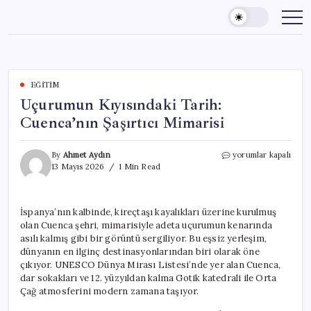
Skip
to
content
EĞITIM
Uçurumun Kıyısındaki Tarih:
Cuenca’nın Şaşırtıcı Mimarisi
Uçurumun
By
Ahmet Aydın
yorumlar kapalı
Kıyısındaki
13 Mayıs 2026
1 Min Read
Tarih:
Cuenca’nın
Şaşırtıcı
İspanya’nın kalbinde, kireçtaşı kayalıkları üzerine kurulmuş
Mimarisi
olan Cuenca şehri, mimarisiyle adeta uçurumun kenarında
için
asılı kalmış gibi bir görüntü sergiliyor. Bu eşsiz yerleşim,
dünyanın en ilginç destinasyonlarından biri olarak öne
çıkıyor. UNESCO Dünya Mirası Listesi’nde yer alan Cuenca,
dar sokakları ve 12. yüzyıldan kalma Gotik katedrali ile Orta
Çağ atmosferini modern zamana taşıyor.