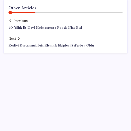
Other Articles
Previous
40 Yıllık Et Devi Holmesterne Foods İflas Etti
Next
Kediyi Kurtarmak İçin Elektrik Ekipleri Seferber Oldu
SON YAZILAR
Pezeşkiyan: Teslim olmaya zorlanırsak savaşırız,
boyun eğmeyiz