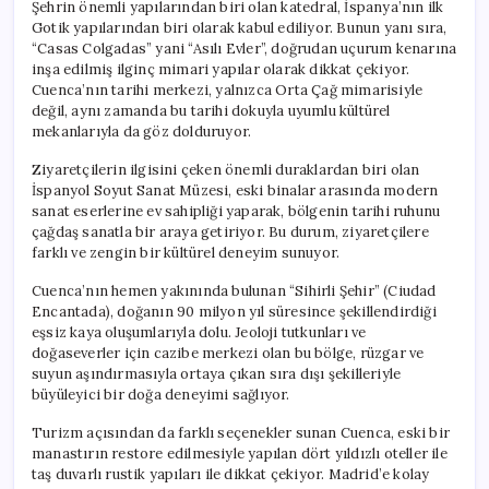
Şehrin önemli yapılarından biri olan katedral, İspanya’nın ilk
Gotik yapılarından biri olarak kabul ediliyor. Bunun yanı sıra,
“Casas Colgadas” yani “Asılı Evler”, doğrudan uçurum kenarına
inşa edilmiş ilginç mimari yapılar olarak dikkat çekiyor.
Cuenca’nın tarihi merkezi, yalnızca Orta Çağ mimarisiyle
değil, aynı zamanda bu tarihi dokuyla uyumlu kültürel
mekanlarıyla da göz dolduruyor.
Ziyaretçilerin ilgisini çeken önemli duraklardan biri olan
İspanyol Soyut Sanat Müzesi, eski binalar arasında modern
sanat eserlerine ev sahipliği yaparak, bölgenin tarihi ruhunu
çağdaş sanatla bir araya getiriyor. Bu durum, ziyaretçilere
farklı ve zengin bir kültürel deneyim sunuyor.
Cuenca’nın hemen yakınında bulunan “Sihirli Şehir” (Ciudad
Encantada), doğanın 90 milyon yıl süresince şekillendirdiği
eşsiz kaya oluşumlarıyla dolu. Jeoloji tutkunları ve
doğaseverler için cazibe merkezi olan bu bölge, rüzgar ve
suyun aşındırmasıyla ortaya çıkan sıra dışı şekilleriyle
büyüleyici bir doğa deneyimi sağlıyor.
Turizm açısından da farklı seçenekler sunan Cuenca, eski bir
manastırın restore edilmesiyle yapılan dört yıldızlı oteller ile
taş duvarlı rustik yapıları ile dikkat çekiyor. Madrid’e kolay