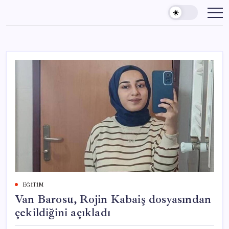
Skip
to
content
EĞITIM
Van Barosu, Rojin Kabaiş dosyasından
çekildiğini açıkladı