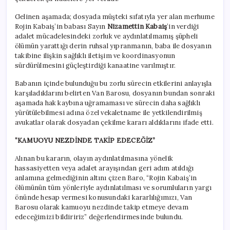
Gelinen aşamada; dosyada müşteki sıfatıyla yer alan merhume
Rojin Kabaiş’in babası Sayın
Nizamettin Kabaiş
’in verdiği
adalet mücadelesindeki zorluk ve aydınlatılmamış şüpheli
ölümün yarattığı derin ruhsal yıpranmanın, baba ile dosyanın
takibine ilişkin sağlıklı iletişim ve koordinasyonun
sürdürülmesini güçleştirdiği kanaatine varılmıştır.
Babanın içinde bulunduğu bu zorlu sürecin etkilerini anlayışla
karşıladıklarını belirten Van Barosu, dosyanın bundan sonraki
aşamada hak kaybına uğramaması ve sürecin daha sağlıklı
yürütülebilmesi adına özel vekaletname ile yetkilendirilmiş
avukatlar olarak dosyadan çekilme kararı aldıklarını ifade etti.
“KAMUOYU NEZDİNDE TAKİP EDECEĞİZ”
Alınan bu kararın, olayın aydınlatılmasına yönelik
hassasiyetten veya adalet arayışından geri adım atıldığı
anlamına gelmediğinin altını çizen Baro, “Rojin Kabaiş’in
ölümünün tüm yönleriyle aydınlatılması ve sorumluların yargı
önünde hesap vermesi konusundaki kararlılığımızı, Van
Barosu olarak kamuoyu nezdinde takip etmeye devam
edeceğimizi bildiririz” değerlendirmesinde bulundu.