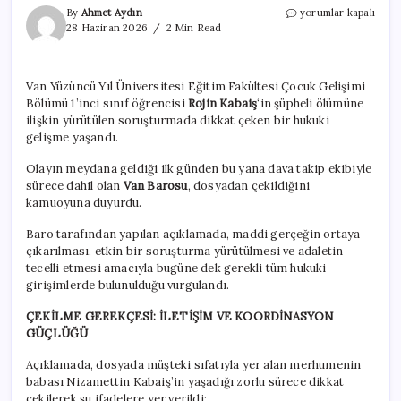
Van
By
Ahmet Aydın
yorumlar kapalı
Barosu,
28 Haziran 2026
2 Min Read
Rojin
Kabaiş
dosyasından
Van Yüzüncü Yıl Üniversitesi Eğitim Fakültesi Çocuk Gelişimi
çekildiğini
Bölümü 1’inci sınıf öğrencisi
Rojin Kabaiş
‘in şüpheli ölümüne
açıkladı
için
ilişkin yürütülen soruşturmada dikkat çeken bir hukuki
gelişme yaşandı.
Olayın meydana geldiği ilk günden bu yana dava takip ekibiyle
sürece dahil olan
Van Barosu
, dosyadan çekildiğini
kamuoyuna duyurdu.
Baro tarafından yapılan açıklamada, maddi gerçeğin ortaya
çıkarılması, etkin bir soruşturma yürütülmesi ve adaletin
tecelli etmesi amacıyla bugüne dek gerekli tüm hukuki
girişimlerde bulunulduğu vurgulandı.
ÇEKİLME GEREKÇESİ: İLETİŞİM VE KOORDİNASYON
GÜÇLÜĞÜ
Açıklamada, dosyada müşteki sıfatıyla yer alan merhumenin
babası Nizamettin Kabaiş’in yaşadığı zorlu sürece dikkat
çekilerek şu ifadelere yer verildi: