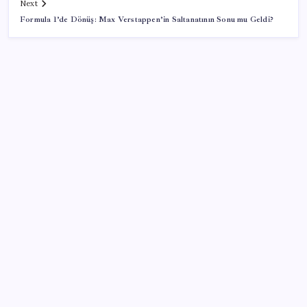
Next
Formula 1’de Dönüş: Max Verstappen’in Saltanatının Sonu mu Geldi?
SON YAZILAR
AB ambalaj kısıtlaması için düğmeye bastı
Pezeşkiyan: Teslim olmaya zorlanırsak savaşırız,
boyun eğmeyiz
Pixel Telefonlara Yapay Zeka Destekli Saat
Tasarımları Geliyor
Porsche yöneticisinden Volkswagen’e maliyetleri