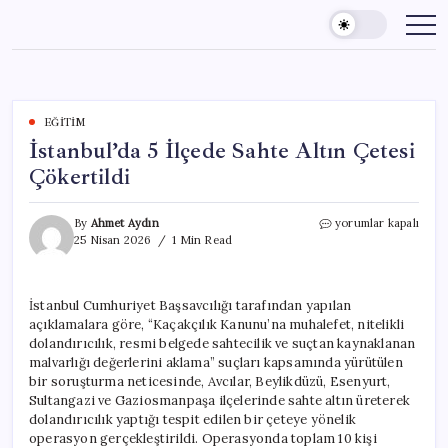
Skip
to
content
EĞITIM
İstanbul’da 5 İlçede Sahte Altın Çetesi
Çökertildi
İstanbul’da
By
Ahmet Aydın
yorumlar kapalı
5
25 Nisan 2026
1 Min Read
İlçede
Sahte
Altın
İstanbul Cumhuriyet Başsavcılığı tarafından yapılan
Çetesi
açıklamalara göre, “Kaçakçılık Kanunu’na muhalefet, nitelikli
Çökertildi
için
dolandırıcılık, resmi belgede sahtecilik ve suçtan kaynaklanan
malvarlığı değerlerini aklama” suçları kapsamında yürütülen
bir soruşturma neticesinde, Avcılar, Beylikdüzü, Esenyurt,
Sultangazi ve Gaziosmanpaşa ilçelerinde sahte altın üreterek
dolandırıcılık yaptığı tespit edilen bir çeteye yönelik
operasyon gerçekleştirildi. Operasyonda toplam 10 kişi