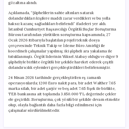
gözaltına alındı.
Açıklamada, “Şüphelilerin sahte altınları satarak
dolandırdıkları kişilere maddi zarar verdikleri ve bu yolla
haksız kazanç sağladıkları belirlendi” ifadeleri yer aldı.
İstanbul Cumhuriyet Başsavcılığı Örgütlü Suçlar Soruşturma
Bürosu tarafından yürütülen soruşturma kapsamında, 27
Ocak 2026 itibarıyla başlatılan projeli teknik dosya
çerçevesinde Teknik Takip ve İzleme Büro Amirliği ile
koordineli çalışmalar yapılmış; iki şüpheli ara yakalama ile
tutuklanmıştı. Örgüt liderinin Yüksel Atabay olduğu ve diğer 9
şüpheliyle birlikte örgütlü bir şekilde hareket ederek çeşitli
dolandırıcılık eylemleri gerçekleştirdikleri belirlenmiştir.
24 Nisan 2026 tarihinde gerçekleştirilen eş zamanlı
operasyonlarda; 1200 Euro nakit para, bir adet Walther 7.65
marka silah, bir adet şarjör ve beş adet 7.65 fişek ile birlikte,
TEB bankasına ait toplamda 3.850.000 TL değerinde çekler
ele geçirildi. Soruşturma, çok yönlü bir şekilde devam etmekte
olup, olayla bağlantılı daha fazla bilgi edinilmesi için
çalışmalar sürdürülmektedir.