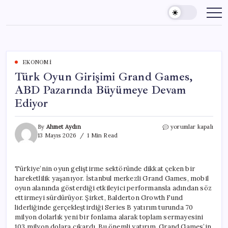
Skip
to
content
EKONOMI
Türk Oyun Girişimi Grand Games,
ABD Pazarında Büyümeye Devam
Ediyor
Türk
By
Ahmet Aydın
yorumlar kapalı
Oyun
13 Mayıs 2026
1 Min Read
Girişimi
Grand
Games,
Türkiye’nin oyun geliştirme sektöründe dikkat çeken bir
ABD
hareketlilik yaşanıyor. İstanbul merkezli Grand Games, mobil
Pazarında
Büyümeye
oyun alanında gösterdiği etkileyici performansla adından söz
Devam
ettirmeyi sürdürüyor. Şirket, Balderton Growth Fund
Ediyor
liderliğinde gerçekleştirdiği Series B yatırım turunda 70
için
milyon dolarlık yeni bir fonlama alarak toplam sermayesini
103 milyon dolara çıkardı. Bu önemli yatırım, Grand Games’in