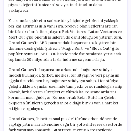
piyasa değerini “unicorn” seviyesine bir adım daha
yaklaştırdı.
Yatırımcılar, şirketin sadece bir yıl içinde gelirlerini yaklaşık
beş kat artırmasının yanı sıra, projeye olan ilgilerini artıran
bir faktör olarak öne çıkıyor. Bek Ventures, Laton Ventures ve
Mert Gür gibi önemli isimlerin de dahil olduğu bu yatırım turu,
Grand Games’in ABD pazarındaki başarısını pekiştiren bir
döneme denk geldi. Şirketin “Magic Sort” ve “Block Out” gibi
popüler oyunları, ABD iOS listelerinde üst sıralarda yer alarak
toplamda 50 milyondan fazla indirme sayısına ulaştı.
Grand Games’in başarısının arkasında, bağımsız stüdyo
modeli bulunuyor. Şirket, merkezi bir altyapı ve veri paylaşım
ağıyla desteklenen beş bağımsız stüdyoya sahip. Her stüdyo,
geliştirdikleri oyunlar üzerinde tam yetki ve sorumluluğa sahip
olarak, hızlı üretim süreçleri ve yüksek kalite standartlarını
koruma amacı güdüyor. Kurucu ortak Bekir Batuhan Çelebi,
ekiplerin ürünlerin gerçek sahibi olduğu bir vizyonla hareket
ettiğini vurguluyor.
Grand Games, “hibrit casual puzzle” türüne erken dönemde
yaptığı yatırımlarla kendine özgü bir yol belirleyerek sektörde
fark yaratmayı başardı. Bu strateji, mevcut kategorilerde